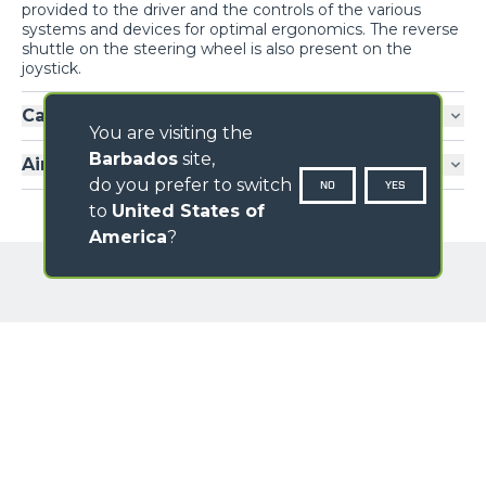
provided to the driver and the controls of the various
systems and devices for optimal ergonomics. The reverse
shuttle on the steering wheel is also present on the
joystick.
Cab entry
You are visiting the
Barbados
site,
Air-conditioning
do you prefer to switch
NO
YES
to
United States of
America
?
GALLERY
NAME
SURNAME