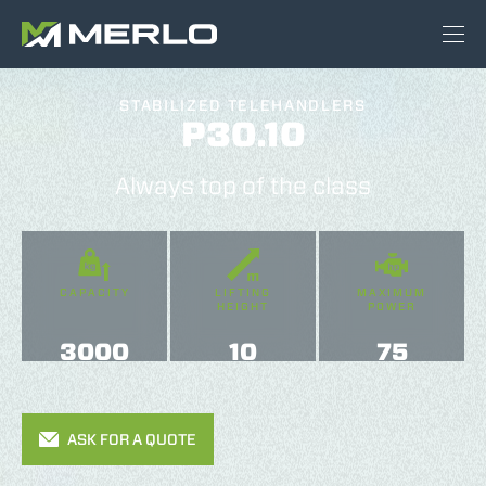
STABILIZED TELEHANDLERS
P30.10
Always top of the class
CAPACITY
LIFTING
MAXIMUM
HEIGHT
POWER
3000
10
75
ASK FOR A QUOTE