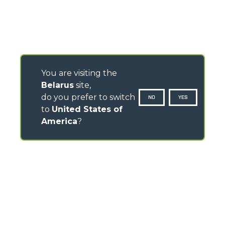
You are visiting the
Belarus
site,
do you prefer to switch
NO
YES
to
United States of
America
?
CONTACTS
Via Nazionale, 9 - 12010
S. Defendente di Cervasca (CN) - Italy