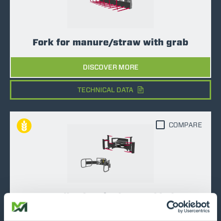
Fork for manure/straw with grab
DISCOVER MORE
TECHNICAL DATA
COMPARE
Handler for single round bale