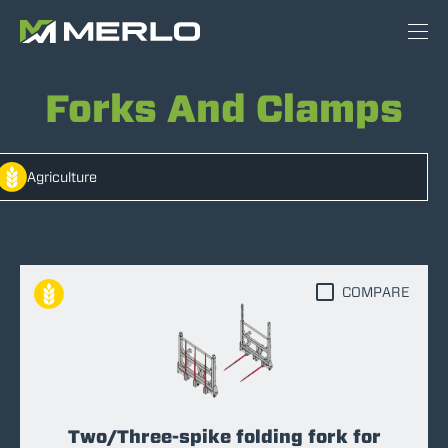
Forks And Clamps
Agriculture
COMPARE
Two/Three-spike folding fork for