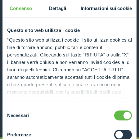
DISCOVER MORE
Consenso
Dettagli
Informazioni sui cookie
TECHNICAL DATA
Questo sito web utilizza i cookie
COMPARE
“Questo sito web utilizza i cookie Il sito utilizza cookies al
fine di fornire annunci pubblicitari e contenuti
personalizzati. Cliccando sul tasto "RIFIUTA" o sulla "X"
il banner verrà chiuso e non verranno inviati cookies al di
fuori di quelli tecnici. Cliccando su "ACCETTA TUTTI"
saranno automaticamente accettati tutti i cookie di prima
Handler for double round bale
o terza parte presenti sul sito, i quali saranno in ogni
momento consultabili, con la possibilità di modificare il
DISCOVER MORE
consenso prestato per ogni singolo cookie. Come fare?
Cliccare sulla graffetta nera presente in fondo a destra di
Selezione
TECHNICAL DATA
ogni pagina, selezionare "Modifichi il suo consenso" e
Necessari
del
infine "Mostra dettagli". Potrai trovare il link
consenso
dell'informativa completa nel footer presente in ogni
Preferenze
pagina. Per esercitare i diritti riconosciuti all'interessato ai