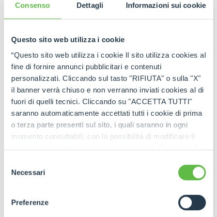
tutti gli aggiornamenti in tempo reale!
Consenso
Dettagli
Informazioni sui cookie
Questo sito web utilizza i cookie
“Questo sito web utilizza i cookie Il sito utilizza cookies al
fine di fornire annunci pubblicitari e contenuti
personalizzati. Cliccando sul tasto "RIFIUTA" o sulla "X"
il banner verrà chiuso e non verranno inviati cookies al di
fuori di quelli tecnici. Cliccando su "ACCETTA TUTTI"
saranno automaticamente accettati tutti i cookie di prima
o terza parte presenti sul sito, i quali saranno in ogni
momento consultabili, con la possibilità di modificare il
consenso prestato per ogni singolo cookie. Come fare?
Cliccare sulla graffetta nera presente in fondo a destra di
Selezione
ogni pagina, selezionare "Modifichi il suo consenso" e
Necessari
del
infine "Mostra dettagli". Potrai trovare il link
consenso
dell'informativa completa nel footer presente in ogni
Preferenze
pagina. Per esercitare i diritti riconosciuti all'interessato ai