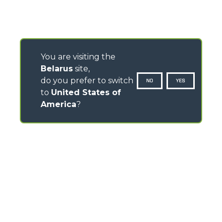
You are visiting the
Belarus
site,
do you prefer to switch
NO
YES
to
United States of
America
?
CONTACTS
Via Nazionale, 9 - 12010
S. Defendente di Cervasca (CN) - Italy
TEL
+39 0171614111