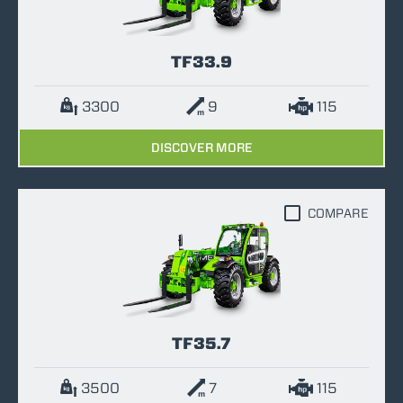
TF33.9
3300
9
115
DISCOVER MORE
COMPARE
TF35.7
3500
7
115