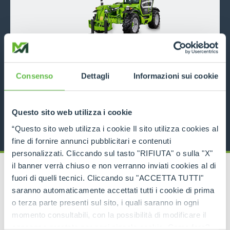
TF42.7
Consenso
Dettagli
Informazioni sui cookie
4200
7
116
DISCOVER MORE
Questo sito web utilizza i cookie
“Questo sito web utilizza i cookie Il sito utilizza cookies al
fine di fornire annunci pubblicitari e contenuti
personalizzati. Cliccando sul tasto "RIFIUTA" o sulla "X"
il banner verrà chiuso e non verranno inviati cookies al di
fuori di quelli tecnici. Cliccando su "ACCETTA TUTTI"
saranno automaticamente accettati tutti i cookie di prima
o terza parte presenti sul sito, i quali saranno in ogni
RELATED PRODUCTS
momento consultabili, con la possibilità di modificare il
Telehandlers
consenso prestato per ogni singolo cookie. Come fare?