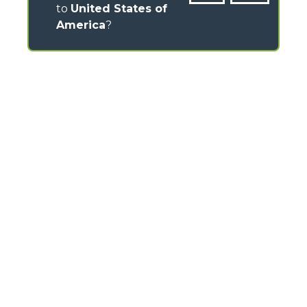
to
United States of
America
?
CONTACTS
Via Nazionale, 9 - 12010
S. Defendente di Cervasca (CN) - Italy
TEL
+39 0171614111
info@merlo.com
MERLO GROUP