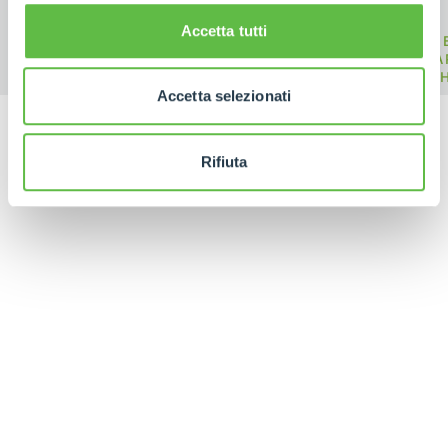
Accetta tutti
M
ELECTRIC
COMPACT
CA
TELEHANDLER
TELEHANDLERS
TELE
Accetta selezionati
Rifiuta