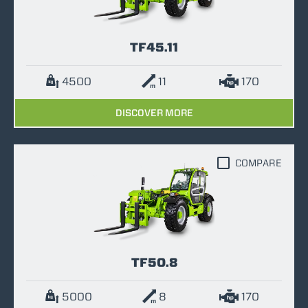
TF45.11
4500
11
170
DISCOVER MORE
COMPARE
TF50.8
5000
8
170