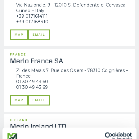
Via Nazionale, 9 - 12010 S. Defendente di Cervasca -
Cuneo – Italy
+39 0171614111
+39 017168410
MAP
EMAIL
FRANCE
Merlo France SA
ZI des Marais 7, Rue des Osiers - 78310 Coignières –
France
01 30 49 43 60
01 30 49 43 69
MAP
EMAIL
IRELAND
Merlo Ireland LTD
Pavillion House, 31 Fitzwilliam Square, Dublin 2- DO2