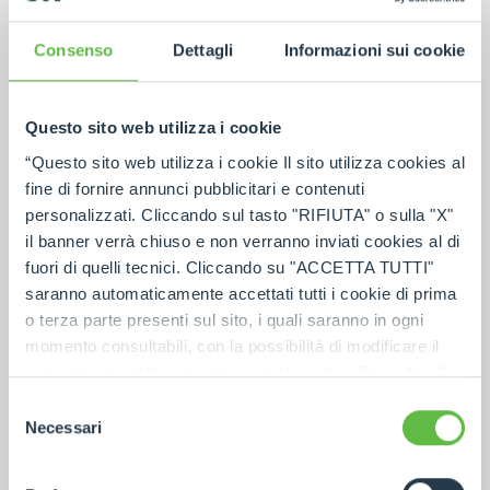
F403- Ireland
+353 (0) 45 815 899
Consenso
Dettagli
Informazioni sui cookie
MAP
EMAIL
Questo sito web utilizza i cookie
UNITED KINGDOM
Merlo UK LTD
“Questo sito web utilizza i cookie Il sito utilizza cookies al
fine di fornire annunci pubblicitari e contenuti
Headlands Business Park, Salisbury Rd, Blashford -
personalizzati. Cliccando sul tasto "RIFIUTA" o sulla "X"
BH24 3PB Ringwood - United Kingdom
01425 480806
il banner verrà chiuso e non verranno inviati cookies al di
01425 477478
fuori di quelli tecnici. Cliccando su "ACCETTA TUTTI"
saranno automaticamente accettati tutti i cookie di prima
MAP
EMAIL
o terza parte presenti sul sito, i quali saranno in ogni
momento consultabili, con la possibilità di modificare il
consenso prestato per ogni singolo cookie. Come fare?
GERMANY
Merlo Deutschland GMBH
Cliccare sulla graffetta nera presente in fondo a destra di
Selezione
ogni pagina, selezionare "Modifichi il suo consenso" e
Necessari
Ahrensstr. 2D - 28197 Bremen - Germany
del
+49(0)421-3992-0
infine "Mostra dettagli". Potrai trovare il link
consenso
+49(0)421-3992-239
dell'informativa completa nel footer presente in ogni