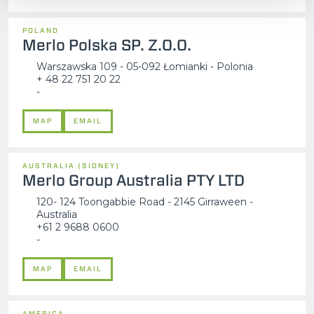
POLAND
Merlo Polska SP. Z.O.O.
Warszawska 109 - 05-092 Łomianki - Polonia
+ 48 22 751 20 22
-
MAP
EMAIL
AUSTRALIA (SIDNEY)
Merlo Group Australia PTY LTD
120- 124 Toongabbie Road - 2145 Girraween -
Australia
+61 2 9688 0600
-
MAP
EMAIL
AMERICA