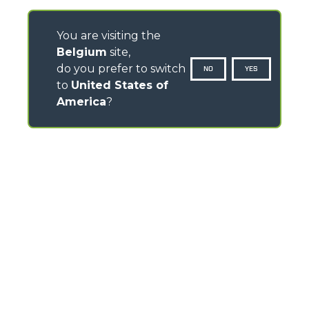
You are visiting the
Belgium
site,
do you prefer to switch
NO
YES
to
United States of
America
?
CONTACTS
Via Nazionale, 9 - 12010
S. Defendente di Cervasca (CN) - Italy
TEL
+39 0171614111
info@merlo.com