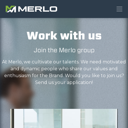
Work with us
Join the Merlo group
At Merlo, we cultivate our talents. We need motivated
and dynamic people who share our values and
enthusiasm for the Brand. Would you like to join us?
Send us your application!