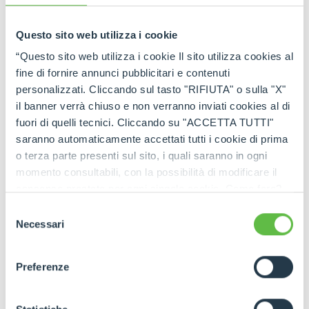
Questo sito web utilizza i cookie
“Questo sito web utilizza i cookie Il sito utilizza cookies al
fine di fornire annunci pubblicitari e contenuti
personalizzati. Cliccando sul tasto "RIFIUTA" o sulla "X"
il banner verrà chiuso e non verranno inviati cookies al di
fuori di quelli tecnici. Cliccando su "ACCETTA TUTTI"
saranno automaticamente accettati tutti i cookie di prima
o terza parte presenti sul sito, i quali saranno in ogni
momento consultabili, con la possibilità di modificare il
consenso prestato per ogni singolo cookie. Come fare?
Cliccare sulla graffetta nera presente in fondo a destra di
Selezione
ogni pagina, selezionare "Modifichi il suo consenso" e
Necessari
del
infine "Mostra dettagli". Potrai trovare il link
consenso
dell'informativa completa nel footer presente in ogni
Preferenze
pagina. Per esercitare i diritti riconosciuti all'interessato ai
sensi degli artt. 15 e ss. del Regolamento UE 2016/679
GDPR abbiamo predisposto una
apposita procedura.