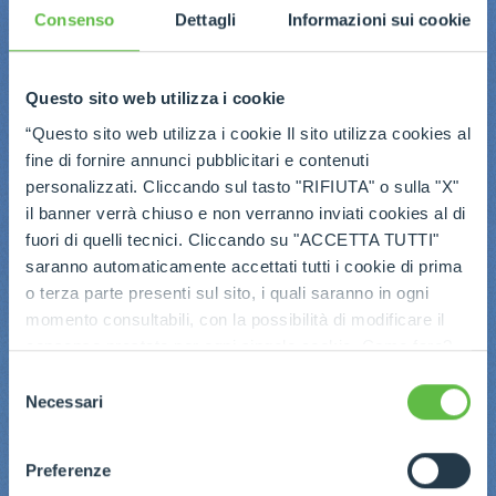
Consenso
Dettagli
Informazioni sui cookie
Questo sito web utilizza i cookie
“Questo sito web utilizza i cookie Il sito utilizza cookies al
fine di fornire annunci pubblicitari e contenuti
personalizzati. Cliccando sul tasto "RIFIUTA" o sulla "X"
il banner verrà chiuso e non verranno inviati cookies al di
fuori di quelli tecnici. Cliccando su "ACCETTA TUTTI"
saranno automaticamente accettati tutti i cookie di prima
o terza parte presenti sul sito, i quali saranno in ogni
momento consultabili, con la possibilità di modificare il
consenso prestato per ogni singolo cookie. Come fare?
Cliccare sulla graffetta nera presente in fondo a destra di
Selezione
ogni pagina, selezionare "Modifichi il suo consenso" e
Necessari
del
infine "Mostra dettagli". Potrai trovare il link
consenso
dell'informativa completa nel footer presente in ogni
Preferenze
pagina. Per esercitare i diritti riconosciuti all'interessato ai