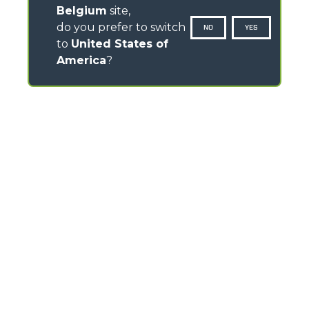
Belgium
site,
do you prefer to switch
NO
YES
to
United States of
America
?
CONTACTS
Via Nazionale, 9 - 12010
S. Defendente di Cervasca (CN) - Italy
TEL
+39 0171614111
info@merlo.com