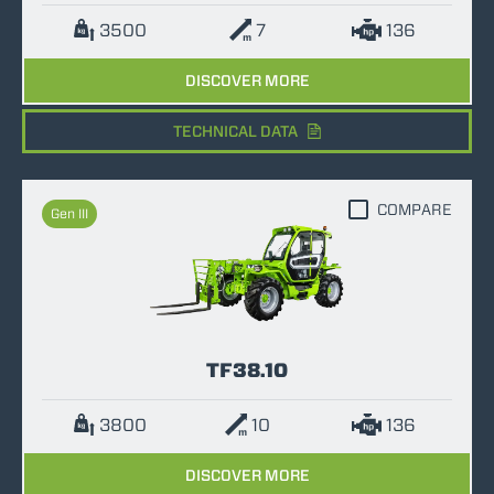
3500
7
136
DISCOVER MORE
TECHNICAL DATA
COMPARE
Gen III
TF38.10
3800
10
136
DISCOVER MORE