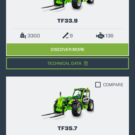
TF33.9
3300
9
136
DISCOVER MORE
TECHNICAL DATA
COMPARE
TF35.7