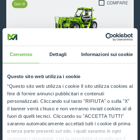
COMPARE
Gen III
TF42.7
Consenso
Dettagli
Informazioni sui cookie
4200
7
136
Questo sito web utilizza i cookie
DISCOVER MORE
“Questo sito web utilizza i cookie Il sito utilizza cookies al
TECHNICAL DATA
fine di fornire annunci pubblicitari e contenuti
personalizzati. Cliccando sul tasto "RIFIUTA" o sulla "X"
il banner verrà chiuso e non verranno inviati cookies al di
COMPARE
Gen III
fuori di quelli tecnici. Cliccando su "ACCETTA TUTTI"
saranno automaticamente accettati tutti i cookie di prima
o terza parte presenti sul sito, i quali saranno in ogni
momento consultabili, con la possibilità di modificare il