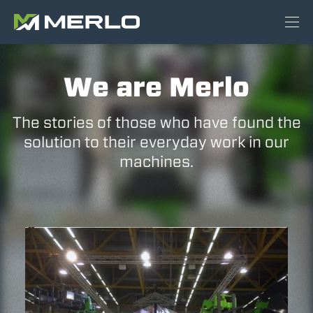
We are Merlo
The stories of those who have found the
solution to their everyday work in our
machines.