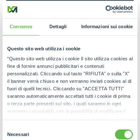
With Merlo ROTO “Plug-In” telehandlers, the future
of work is becoming increasingly sustainable
Consenso
Dettagli
Informazioni sui cookie
Read more
Questo sito web utilizza i cookie
26 Sep 2025
“Questo sito web utilizza i cookie Il sito utilizza cookies al
Merlo at Agritechnica 2025: Product Restyling,
fine di fornire annunci pubblicitari e contenuti
New Digital Solutions, and New Models
personalizzati. Cliccando sul tasto "RIFIUTA" o sulla "X"
il banner verrà chiuso e non verranno inviati cookies al di
fuori di quelli tecnici. Cliccando su "ACCETTA TUTTI"
Read more
saranno automaticamente accettati tutti i cookie di prima
o terza parte presenti sul sito, i quali saranno in ogni
NEWS
10 Sep 2025
momento consultabili, con la possibilità di modificare il
Merlo S.p.A.: from the first telehandler in the
consenso prestato per ogni singolo cookie. Come fare?
1980s to the work vehicles of the near future.
Cliccare sulla graffetta nera presente in fondo a destra di
Selezione
ogni pagina, selezionare "Modifichi il suo consenso" e
Necessari
del