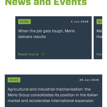
News and Events
NEWS
4 Jun 2026
NEW
When the job gets tough, Merlo
Merlo
delivers results
Honou
Read more
Read
NEWS
28 Jan 2026
Agricultural and industrial mechanisation: the
Merlo Group consolidates its position in the Italian
market and accelerates international expansion