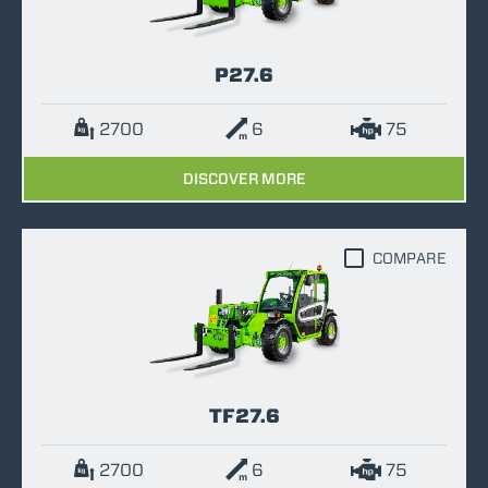
P27.6
2700
6
75
DISCOVER MORE
COMPARE
TF27.6
2700
6
75