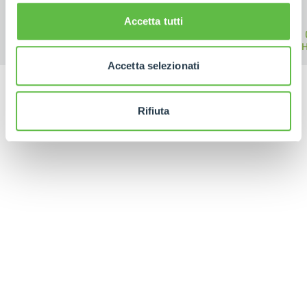
Accetta tutti
MEDIUM
ELECTRIC
HIGH
CAPACITY
TELEHANDLER
TELE
TELEHANDLERS
Accetta selezionati
Rifiuta