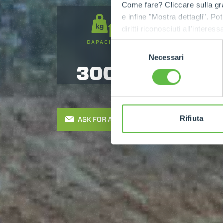
Come fare? Cliccare sulla gra
e infine "Mostra dettagli". Pot
diritti riconosciuti all'inte
apposita procedura.
CAPACITY
LIFTING HEIGHT
Selezione
Necessari
del
3000
9
consenso
Rifiuta
ASK FOR A QUOTE