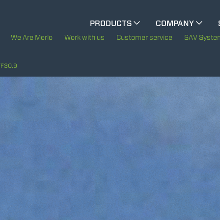
CINGO MULTIFUNCTION
PRODUCTS
COMPANY
The History of Merlo
We Are Merlo
Work with us
Customer service
SAV Syste
ELECTRIC CINGO
Merlo worldwide
TF30.9
Sustainability
SPECIAL MACHINES
SHOW ALL
Technology
CONCRETE MIXER
TOOL HANDLER TRACTOR