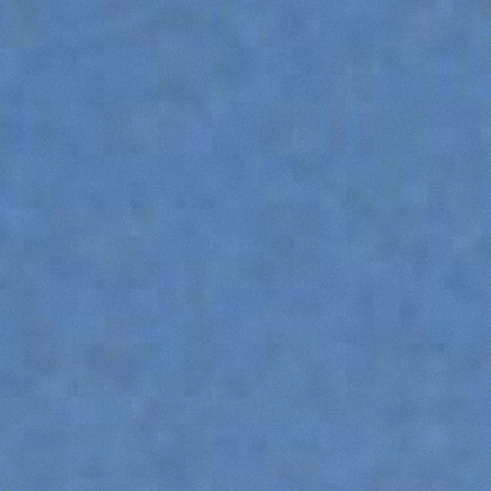
ATTACHMENTS
SHOW ALL
FORKS
BUCKETS
FORKS AND CLAMPS
HOOKS
PLATFORMS