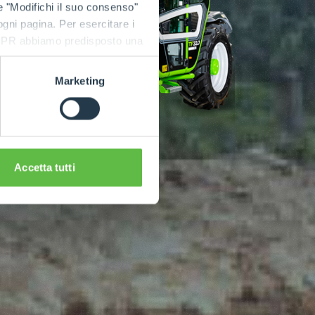
e "Modifichi il suo consenso"
 ogni pagina. Per esercitare i
9 GDPR abbiamo predisposto una
Marketing
Accetta tutti