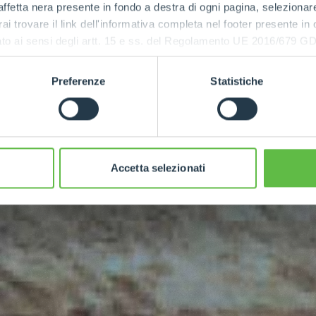
ffetta nera presente in fondo a destra di ogni pagina, selezionar
rai trovare il link dell'informativa completa nel footer presente in
ressato ai sensi degli artt. 15 e ss. del Regolamento UE 2016/67
POWER
Preferenze
Statistiche
115
Accetta selezionati