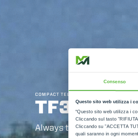
Consenso
COMPACT TELEHANDLERS
TF30.9
Questo sito web utilizza i c
“Questo sito web utilizza i coo
Cliccando sul tasto "RIFIUTA" 
Always top of the class
Cliccando su "ACCETTA TUTTI" 
quali saranno in ogni momento