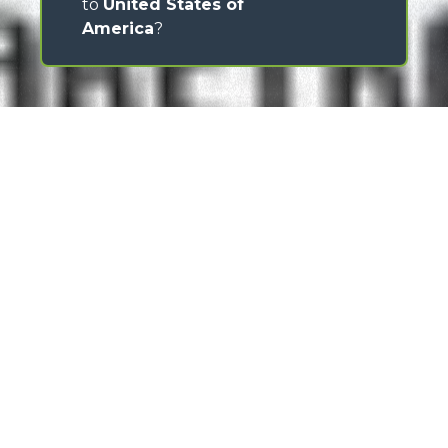
to
United States of
America
?