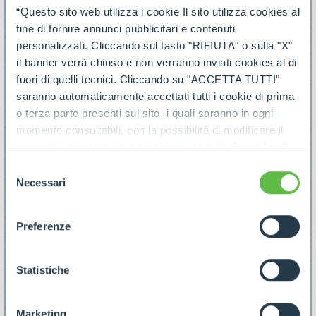
“Questo sito web utilizza i cookie Il sito utilizza cookies al
fine di fornire annunci pubblicitari e contenuti
personalizzati. Cliccando sul tasto "RIFIUTA" o sulla "X"
il banner verrà chiuso e non verranno inviati cookies al di
fuori di quelli tecnici. Cliccando su "ACCETTA TUTTI"
saranno automaticamente accettati tutti i cookie di prima
o terza parte presenti sul sito, i quali saranno in ogni
momento consultabili, con la possibilità di modificare il
consenso prestato per ogni singolo cookie. Come fare?
Cliccare sulla graffetta nera presente in fondo a destra di
Selezione
ogni pagina, selezionare "Modifichi il suo consenso" e
Necessari
del
infine "Mostra dettagli". Potrai trovare il link
consenso
dell'informativa completa nel footer presente in ogni
Preferenze
pagina. Per esercitare i diritti riconosciuti all'interessato ai
sensi degli artt. 15 e ss. del Regolamento UE 2016/679
GDPR abbiamo predisposto una
apposita procedura.
Statistiche
Marketing