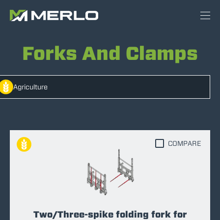
Forks And Clamps
Agriculture
COMPARE
Two/Three-spike folding fork for