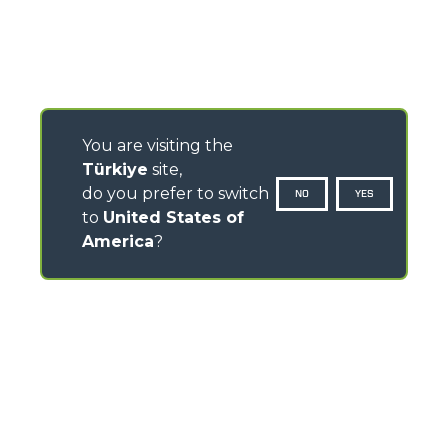
You are visiting the
Türkiye
site,
do you prefer to switch
NO
YES
to
United States of
America
?
CONTACTS
Via Nazionale, 9 - 12010
S. Defendente di Cervasca (CN) - Italy