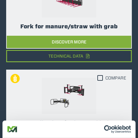
Fork for manure/straw with grab
DISCOVER MORE
TECHNICAL DATA
COMPARE
Handler for single round bale