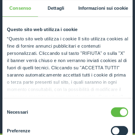
DISCOVER MORE
Consenso
Dettagli
Informazioni sui cookie
TECHNICAL DATA
Questo sito web utilizza i cookie
COMPARE
“Questo sito web utilizza i cookie Il sito utilizza cookies al
fine di fornire annunci pubblicitari e contenuti
personalizzati. Cliccando sul tasto "RIFIUTA" o sulla "X"
il banner verrà chiuso e non verranno inviati cookies al di
fuori di quelli tecnici. Cliccando su "ACCETTA TUTTI"
saranno automaticamente accettati tutti i cookie di prima
Handler for double round bale
o terza parte presenti sul sito, i quali saranno in ogni
momento consultabili, con la possibilità di modificare il
DISCOVER MORE
consenso prestato per ogni singolo cookie. Come fare?
Cliccare sulla graffetta nera presente in fondo a destra di
Selezione
TECHNICAL DATA
ogni pagina, selezionare "Modifichi il suo consenso" e
Necessari
del
infine "Mostra dettagli". Potrai trovare il link
consenso
dell'informativa completa nel footer presente in ogni
Preferenze
pagina. Per esercitare i diritti riconosciuti all'interessato ai