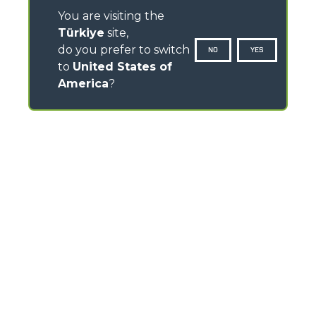
You are visiting the
Türkiye
site,
do you prefer to switch
NO
YES
to
United States of
America
?
CONTACTS
Via Nazionale, 9 - 12010
S. Defendente di Cervasca (CN) - Italy
TEL
+39 0171614111
info@merlo.com