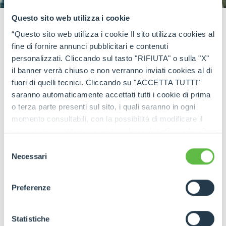
Questo sito web utilizza i cookie
“Questo sito web utilizza i cookie Il sito utilizza cookies al
fine di fornire annunci pubblicitari e contenuti
personalizzati. Cliccando sul tasto "RIFIUTA" o sulla "X"
READ THE INTERVIEW
il banner verrà chiuso e non verranno inviati cookies al di
fuori di quelli tecnici. Cliccando su "ACCETTA TUTTI"
saranno automaticamente accettati tutti i cookie di prima
o terza parte presenti sul sito, i quali saranno in ogni
momento consultabili, con la possibilità di modificare il
consenso prestato per ogni singolo cookie. Come fare?
Cliccare sulla graffetta nera presente in fondo a destra di
Selezione
ogni pagina, selezionare "Modifichi il suo consenso" e
Necessari
WATCH THE VIDEO
del
infine "Mostra dettagli". Potrai trovare il link
consenso
dell'informativa completa nel footer presente in ogni
Preferenze
pagina. Per esercitare i diritti riconosciuti all'interessato ai
sensi degli artt. 15 e ss. del Regolamento UE 2016/679
GDPR abbiamo predisposto una
apposita procedura.
Statistiche