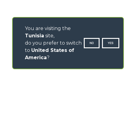
You are visiting the
Tunisia
site,
do you prefer to switch
NO
YES
to
United States of
America
?
CONTACTS
Via Nazionale, 9 - 12010
S. Defendente di Cervasca (CN) - Italy
TEL
+39 0171614111