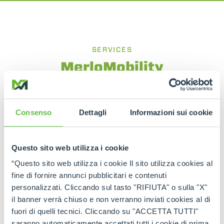
SERVICES
MerloMobility
Informatisez, localisez et gérez votre
flotte
Consenso
Dettagli
Informazioni sui cookie
Cette technologie exclusive permet de rendre les
chargeurs télescopiques encore plus intelligents
et connectés. L’opérateur peut exploiter les
Questo sito web utilizza i cookie
informations recueillies par la machine de manière
intégrée, en optimisant le suivi opérationnel des
“Questo sito web utilizza i cookie Il sito utilizza cookies al
engins dans les différents secteurs d’activité.
fine di fornire annunci pubblicitari e contenuti
personalizzati. Cliccando sul tasto "RIFIUTA" o sulla "X"
il banner verrà chiuso e non verranno inviati cookies al di
fuori di quelli tecnici. Cliccando su "ACCETTA TUTTI"
POUR EN SAVOIR PLUS
saranno automaticamente accettati tutti i cookie di prima