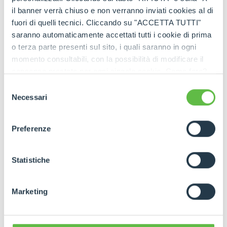
LIRE L'INTERVIEW
il banner verrà chiuso e non verranno inviati cookies al di
fuori di quelli tecnici. Cliccando su "ACCETTA TUTTI"
saranno automaticamente accettati tutti i cookie di prima
o terza parte presenti sul sito, i quali saranno in ogni
momento consultabili, con la possibilità di modificare il
consenso prestato per ogni singolo cookie. Come fare?
Cliccare sulla graffetta nera presente in fondo a destra di
Selezione
VOIR LA VIDÉO
ogni pagina, selezionare "Modifichi il suo consenso" e
Necessari
del
infine "Mostra dettagli". Potrai trovare il link
consenso
dell'informativa completa nel footer presente in ogni
Preferenze
pagina. Per esercitare i diritti riconosciuti all'interessato ai
sensi degli artt. 15 e ss. del Regolamento UE 2016/679
GDPR abbiamo predisposto una
apposita procedura.
Statistiche
Marketing