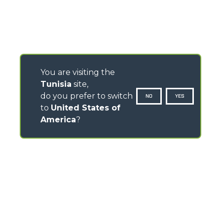
You are visiting the
Tunisia
site,
do you prefer to switch
NO
YES
to
United States of
America
?
CONTACTS
Via Nazionale, 9 - 12010
S. Defendente di Cervasca (CN) - Italy