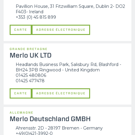
Pavillion House, 31 Fitzwilliam Square, Dublin 2- DO2
F403- Ireland
+353 (0) 45 815 899
CARTE
ADRESSE ÉLECTRONIQUE
GRANDE BRETAGNE
Merlo UK LTD
Headlands Business Park, Salisbury Rd, Blashford -
BH24 3PB Ringwood - United Kingdom
01425 480806
01425 477478
CARTE
ADRESSE ÉLECTRONIQUE
ALLEMAGNE
Merlo Deutschland GMBH
Ahrensstr. 2D - 28197 Bremen - Germany
+49(0)421-3992-0