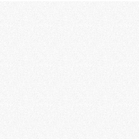
ÉQUIPEMENTS
TOUT AFFICHER
FOURCHES
GODET
FOURCHES ET PINCES
CROCHETS
PLATE-FORMES
SPECIAL