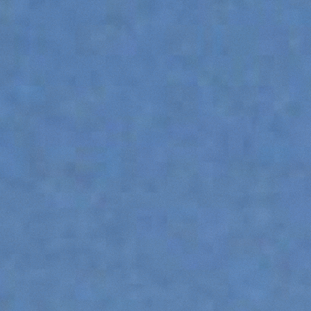
ATTACHMENTS
SHOW ALL
FORKS
BUCKETS
FORKS AND CLAMPS
HOOKS
PLATFORMS