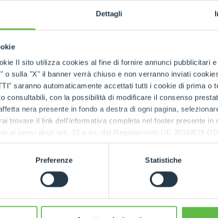
Dettagli
ookie
kie Il sito utilizza cookies al fine di fornire annunci pubblicitari 
h
o sulla "X" il banner verrà chiuso e non verranno inviati cookies al
saranno automaticamente accettati tutti i cookie di prima o terz
 consultabili, con la possibilità di modificare il consenso presta
ffetta nera presente in fondo a destra di ogni pagina, selezionar
rai trovare il link dell'informativa completa nel footer presente in
ressato ai sensi degli artt. 15 e ss. del Regolamento UE 2016/67
ry
Preferenze
Statistiche