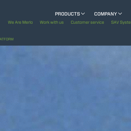
CINGO MULTIFUNCTION
PRODUCTS
COMPANY
The History of Merlo
We Are Merlo
Work with us
Customer service
SAV Syst
ELECTRIC CINGO
Merlo worldwide
LATFORM
Sustainability
SPECIAL MACHINES
SHOW ALL
Technology
CONCRETE MIXER
TOOL HANDLER TRACTOR