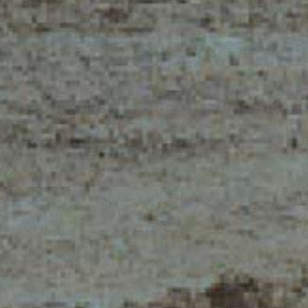
ELECTRIC TELEHANDLER
FORKS
PRODUCTS
EQUIPMENTS
ERLO
COMPACT TELEHANDLERS
BUCKETS
MEDIUM CAPACITY
FORKS AND 
TELEHANDLERS