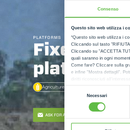
Consenso
Questo sito web utilizza i c
“Questo sito web utilizza i coo
PLATFORMS
Fixed widt
Cliccando sul tasto "RIFIUTA" 
Cliccando su "ACCETTA TUTTI" 
quali saranno in ogni momento
platform
Come fare? Cliccare sulla gra
e infine "Mostra dettagli". Pot
diritti riconosciuti all'inte
apposita procedura.
Agriculture
Construction
Indust
Selezione
Necessari
del
consenso
ASK FOR A QUOTE