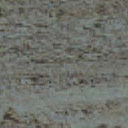
MERLO WORLDWIDE
CONTACTS
Via Nazionale, 9 - 12010
MERLO GROUP
S. Defendente di Cervasca
THE HISTORY OF M
(CN) - Italy
TECHNOLOGY