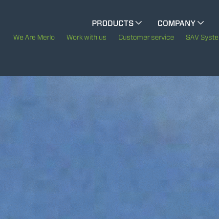
CINGO MULTIFUNCTION
PRODUCTS
COMPANY
The History of Merlo
We Are Merlo
Work with us
Customer service
SAV Syst
ELECTRIC CINGO
Merlo worldwide
Sustainability
SPECIAL MACHINES
SHOW ALL
Technology
CONCRETE MIXER
TOOL HANDLER TRACTOR