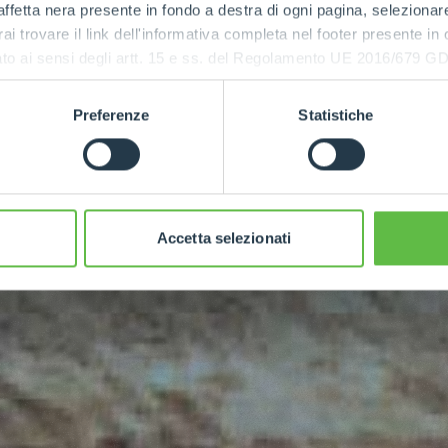
ffetta nera presente in fondo a destra di ogni pagina, selezionar
rai trovare il link dell'informativa completa nel footer presente in
ressato ai sensi degli artt. 15 e ss. del Regolamento UE 2016/67
Preferenze
Statistiche
Accetta selezionati