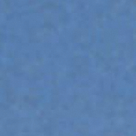
ATTACHMENTS
SHOW ALL
FORKS
BUCKETS
FORKS AND CLAMPS
HOOKS
PLATFORMS