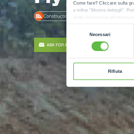
Come fare? Cliccare sulla gra
e infine "Mostra dettagli". Pot
Construction
diritti riconosciuti all'inte
apposita procedura.
Selezione
Necessari
del
consenso
ASK FOR A QUOTE
Rifiuta