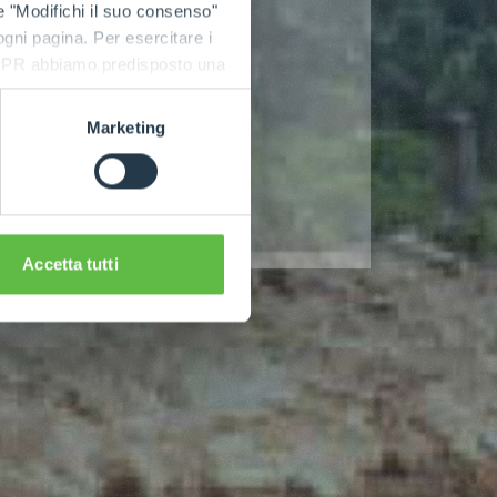
e "Modifichi il suo consenso"
 ogni pagina. Per esercitare i
9 GDPR abbiamo predisposto una
Marketing
Accetta tutti