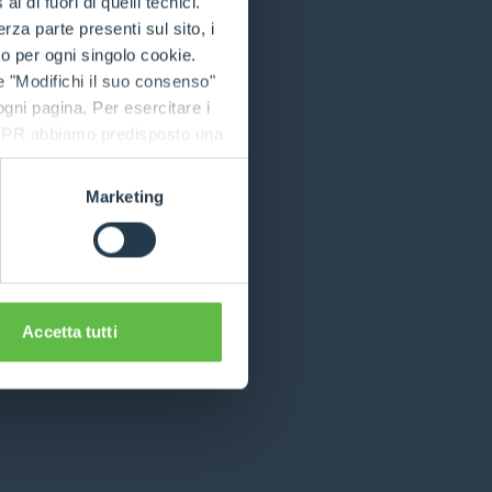
 di fuori di quelli tecnici.
a parte presenti sul sito, i
to per ogni singolo cookie.
 more information)
.
e "Modifichi il suo consenso"
 ogni pagina. Per esercitare i
9 GDPR abbiamo predisposto una
Marketing
Accetta tutti