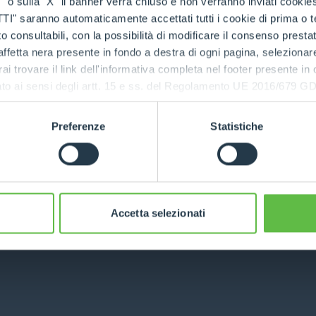
o sulla "X" il banner verrà chiuso e non verranno inviati cookies al
saranno automaticamente accettati tutti i cookie di prima o terz
 consultabili, con la possibilità di modificare il consenso presta
: a client-side exception has occurred (see the browser console for
ffetta nera presente in fondo a destra di ogni pagina, selezionar
rai trovare il link dell'informativa completa nel footer presente in
ressato ai sensi degli artt. 15 e ss. del Regolamento UE 2016/67
Preferenze
Statistiche
Accetta selezionati