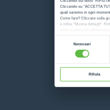
Cliccando sul tasto "RIFIUTA" 
Cliccando su "ACCETTA TUTTI" 
quali saranno in ogni momento
Application error
Come fare? Cliccare sulla gra
e infine "Mostra dettagli". Pot
diritti riconosciuti all'inte
apposita procedura.
Selezione
Necessari
del
consenso
Rifiuta