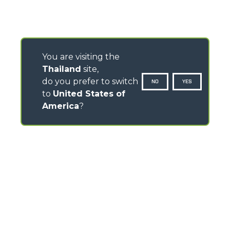
You are visiting the
Thailand
site,
do you prefer to switch
NO
YES
to
United States of
America
?
CONTACTS
Via Nazionale, 9 - 12010
S. Defendente di Cervasca (CN) - Italy
TEL
+39 0171614111