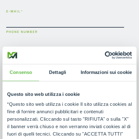
E-MAIL
*
PHONE NUMBER
NOTE
Consenso
Dettagli
Informazioni sui cookie
Questo sito web utilizza i cookie
I have read the
contact information
in accordance
with Article 13 of the EU Regulation 2016/679
“Questo sito web utilizza i cookie Il sito utilizza cookies al
GDPR.
*
fine di fornire annunci pubblicitari e contenuti
personalizzati. Cliccando sul tasto "RIFIUTA" o sulla "X"
il banner verrà chiuso e non verranno inviati cookies al di
fuori di quelli tecnici. Cliccando su "ACCETTA TUTTI"