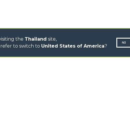
ELECTRIC CINGO
CONCRETE MIXER
TOOL HANDLER TRACTOR
isiting the
Thailand
site,
NO
refer to switch to
United States of America
?
N-260677,