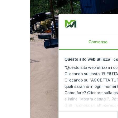
Consenso
Questo sito web utilizza i c
“Questo sito web utilizza i coo
Cliccando sul tasto "RIFIUTA" 
Cliccando su "ACCETTA TUTTI" 
quali saranno in ogni momento
Come fare? Cliccare sulla gra
e infine "Mostra dettagli". Pot
diritti riconosciuti all'inte
apposita procedura.
Selezione