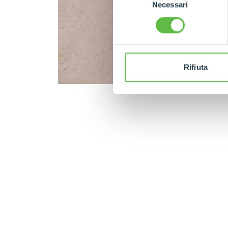
Necessari
del
consenso
Rifiuta