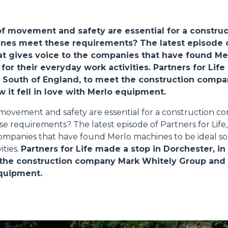
ATTACHMENTS
SHOW ALL
of movement and safety are essential for a constru
nes meet these requirements? The latest episode o
FORKS
that gives voice to the companies that have found M
 for their everyday work activities.
Partners for Life
e South of England, to meet the construction comp
BUCKETS
 it fell in love with Merlo equipment.
f movement and safety are essential for a construction 
 requirements? The latest episode of Partners for Life, 
FORKS AND CLAMPS
companies that have found Merlo machines to be ideal sol
ities.
Partners for Life made a stop in Dorchester, in
the construction company Mark Whitely Group and as
HOOKS
equipment.
PLATFORMS