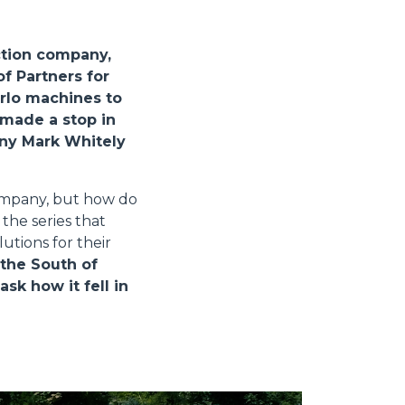
ction company,
f Partners for
erlo machines to
 made a stop in
any Mark Whitely
company, but how do
the series that
utions for their
 the South of
k how it fell in