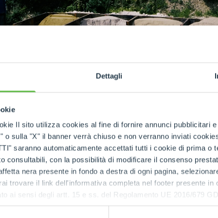
SPECIAL
Dettagli
ookie
kie Il sito utilizza cookies al fine di fornire annunci pubblicitari 
o sulla "X" il banner verrà chiuso e non verranno inviati cookies al
saranno automaticamente accettati tutti i cookie di prima o terz
 consultabili, con la possibilità di modificare il consenso presta
ffetta nera presente in fondo a destra di ogni pagina, selezionar
rai trovare il link dell'informativa completa nel footer presente in
ressato ai sensi degli artt. 15 e ss. del Regolamento UE 2016/67