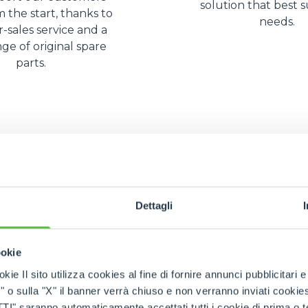
solution that best s
m the start, thanks to
HOOKS
needs.
r-sales service and a
ge of original spare
parts.
PLATFORMS
SPECIAL
Dettagli
ty
 and
ookie
t
kie Il sito utilizza cookies al fine di fornire annunci pubblicitari 
o sulla "X" il banner verrà chiuso e non verranno inviati cookies al
u can make
saranno automaticamente accettati tutti i cookie di prima o terz