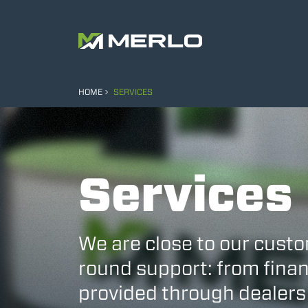
HOME
SERVICES
Services
We are close to our custo
round support: from finan
provided through dealers 