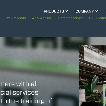
CINGO MULTIFUNCTION
PRODUCTS
COMPANY
The History of Merlo
We Are Merlo
Work with us
Customer service
SAV Syst
CINGO TOOL CARRIER
Merlo worldwide
Sustainability
ELECTRIC CINGO
Technology
SPECIAL MACHINES
SHOW ALL
mers with all-
CONCRETE MIXER
cial services
to the training of
TOOL HANDLER TRACTOR