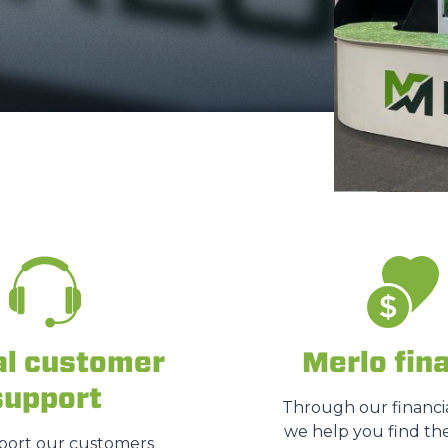
DUMPER
ATTACHMENTS
SHOW ALL
FORKS
BUCKETS
al customer
Merlo fin
support
FORKS AND CLAMPS
Through our financia
we help you find the
ort our customers