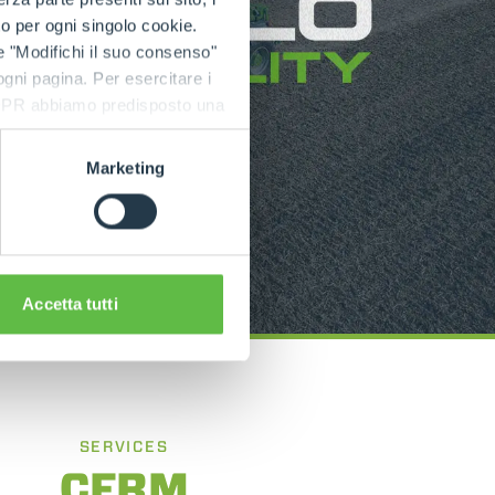
to per ogni singolo cookie.
e "Modifichi il suo consenso"
 ogni pagina. Per esercitare i
9 GDPR abbiamo predisposto una
Marketing
Accetta tutti
SERVICES
CFRM