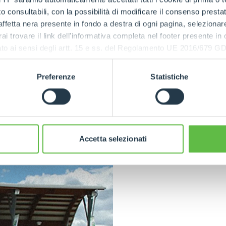
nd more
 consultabili, con la possibilità di modificare il consenso presta
oit the
ffetta nera presente in fondo a destra di ogni pagina, selezionar
ne in an
rai trovare il link dell'informativa completa nel footer presente in
erational
ressato ai sensi degli artt. 15 e ss. del Regolamento UE 2016/67
s sectors of
Preferenze
Statistiche
Accetta selezionati