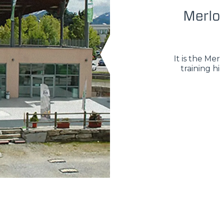
Merlo
It is the M
training h
ELECTRIC TELEHANDLER
FORKS
PRODUCTS
ERLO
COMPACT TELEHANDLERS
BUCKETS