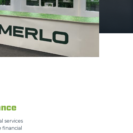
ance
l services
 financial