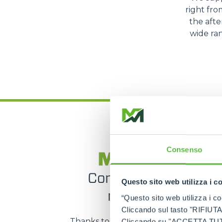
right fro
the afte
wide ran
SERVICES
Consenso
MerloMobili
Computerise, locate
Questo sito web utilizza i c
manage your flee
“Questo sito web utilizza i coo
Cliccando sul tasto "RIFIUTA" 
Thanks to this unique technology, yo
Cliccando su "ACCETTA TUTTI" 