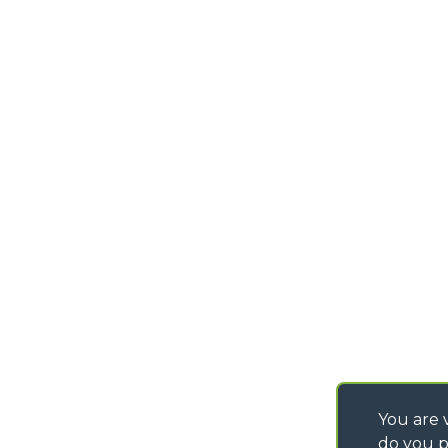
MERLO GROUP
(CN) - Italy
TECHNOLOGY
TEL
+39 0171614111
DEVELOPER
info@merlo.com
EXTRACT OF GENER
PURCHASING CONDI
SAV - TEAM VIEWE
SHIPMENT OPERATI
INSTRUCTIONS
IT - TEAM VIEWER
You are v
do you p