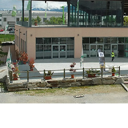
MERLO WORLDWIDE
CONTACTS
Via Nazionale, 9 - 12010
S. Defendente di Cervasca
THE HISTORY OF M