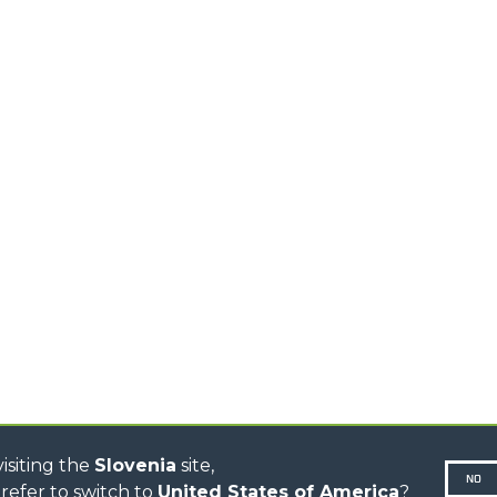
EQUIPMENTS
MEDIUM CAPACITY
FORKS AND 
TELEHANDLERS
HOOKS
HIGH CAPACITY
TELEHANDLERS
AL
PLATFORMS
TIONS
STABILIZED
SPECIAL
TELEHANDLERS
R
ROTATING TELEHANDLERS
VE
TELESCOPIC TRACTORS
CINGO TRANSPORTER
CINGO TOOL CARRIER
CINGO MULTIFUNCTION
ELECTRIC CINGO
CONCRETE MIXER
TOOL HANDLER TRACTOR
DUMPER
isiting the
Slovenia
site,
NO
refer to switch to
United States of America
?