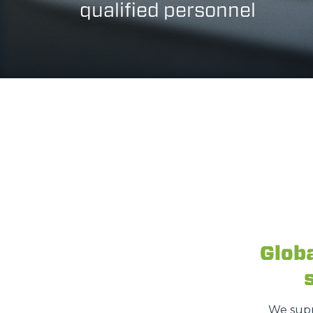
qualified personnel
Glob
We supp