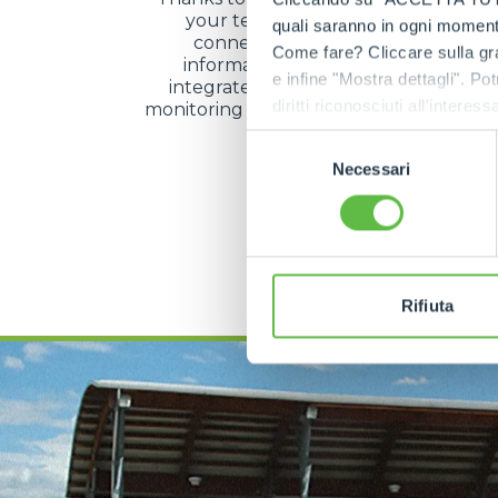
your telehandlers even smarter a
quali saranno in ogni momento
connected. The operator can expl
Come fare? Cliccare sulla gra
information detected by the machi
e infine "Mostra dettagli". Pot
integrated manner, optimising the op
diritti riconosciuti all'inte
monitoring of the machines in the variou
activity.
apposita procedura.
Selezione
Necessari
del
consenso
SEE MORE
Rifiuta