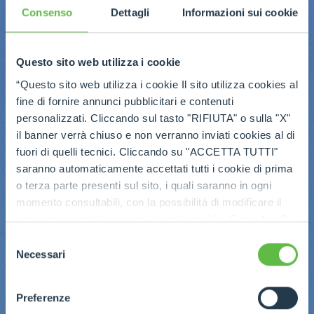
Consenso
Dettagli
Informazioni sui cookie
Questo sito web utilizza i cookie
“Questo sito web utilizza i cookie Il sito utilizza cookies al
fine di fornire annunci pubblicitari e contenuti
personalizzati. Cliccando sul tasto "RIFIUTA" o sulla "X"
il banner verrà chiuso e non verranno inviati cookies al di
fuori di quelli tecnici. Cliccando su "ACCETTA TUTTI"
saranno automaticamente accettati tutti i cookie di prima
o terza parte presenti sul sito, i quali saranno in ogni
momento consultabili, con la possibilità di modificare il
consenso prestato per ogni singolo cookie. Come fare?
Cliccare sulla graffetta nera presente in fondo a destra di
Selezione
ogni pagina, selezionare "Modifichi il suo consenso" e
Necessari
del
infine "Mostra dettagli". Potrai trovare il link
consenso
dell'informativa completa nel footer presente in ogni
Preferenze
pagina. Per esercitare i diritti riconosciuti all'interessato ai