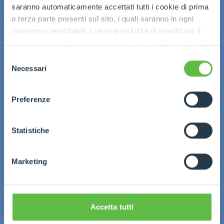
saranno automaticamente accettati tutti i cookie di prima
o terza parte presenti sul sito, i quali saranno in ogni
momento consultabili, con la possibilità di modificare il
consenso prestato per ogni singolo cookie. Come fare?
Cliccare sulla graffetta nera presente in fondo a destra di
Selezione
ogni pagina, selezionare "Modifichi il suo consenso" e
Necessari
del
infine "Mostra dettagli". Potrai trovare il link
consenso
dell'informativa completa nel footer presente in ogni
Preferenze
pagina. Per esercitare i diritti riconosciuti all'interessato ai
sensi degli artt. 15 e ss. del Regolamento UE 2016/679
GDPR abbiamo predisposto una
apposita procedura.
Statistiche
Marketing
Accetta tutti