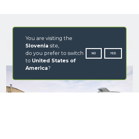
You are visiting the
GALLERY
Slovenia
site,
do you prefer to switch
NO
YES
to
United States of
America
?
NAME
SURNAME