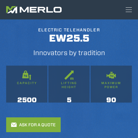
ELECTRIC TELEHANDLER
EW25.5
Innovators by tradition
CAPACITY
LIFTING
MAXIMUM
HEIGHT
POWER
2500
5
90
ASK FOR A QUOTE