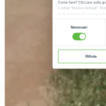
Come fare? Cliccare sulla gra
e infine "Mostra dettagli". Pot
diritti riconosciuti all'inte
apposita procedura.
Selezione
Necessari
del
consenso
Rifiuta