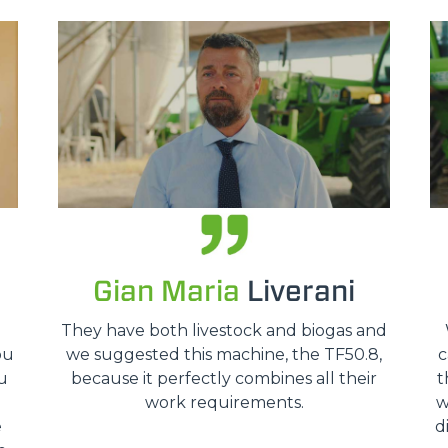
HOOKS
PLATFORMS
SPECIAL
Gian Maria
Liverani
o
They have both livestock and biogas and
ou
we suggested this machine, the TF50.8,
c
u
because it perfectly combines all their
t
work requirements.
w
e
d