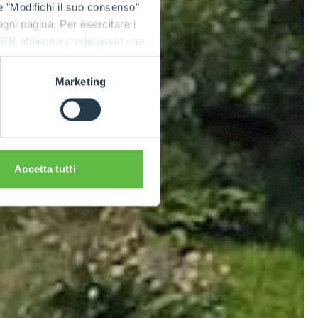
e "Modifichi il suo consenso"
 ogni pagina. Per esercitare i
9 GDPR abbiamo predisposto una
Marketing
Accetta tutti