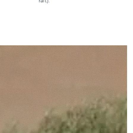
raft).