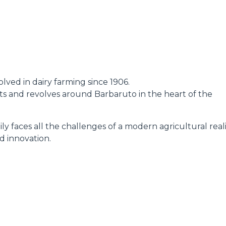
DUMPER
lved in dairy farming since 1906.
ATTACHMENTS
SHOW ALL
oots and revolves around Barbaruto in the heart of the
ly faces all the challenges of a modern agricultural reali
FORKS
d innovation.
BUCKETS
FORKS AND CLAMPS