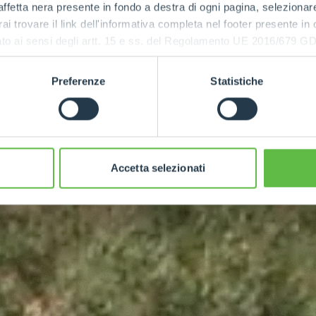
ffetta nera presente in fondo a destra di ogni pagina, selezionar
rai trovare il link dell'informativa completa nel footer presente in
ressato ai sensi degli artt. 15 e ss. del Regolamento UE 2016/67
Preferenze
Statistiche
Accetta selezionati