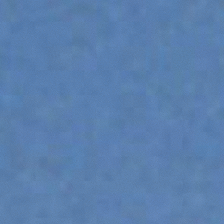
DUMPER
ATTACHMENTS
SHOW ALL
FORKS
BUCKETS
FORKS AND CLAMPS