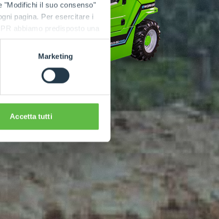
e "Modifichi il suo consenso"
 ogni pagina. Per esercitare i
9 GDPR abbiamo predisposto una
Marketing
Accetta tutti