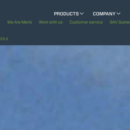
CINGO MULTIFUNCTION
PRODUCTS
COMPANY
The History of Merlo
We Are Merlo
Work with us
Customer service
SAV Syst
CINGO TOOL CARRIER
Merlo worldwide
25.5
Sustainability
ELECTRIC CINGO
Technology
SPECIAL MACHINES
SHOW ALL
CONCRETE MIXER
TOOL HANDLER TRACTOR