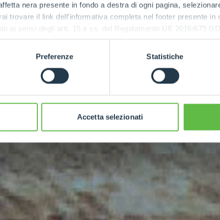
ffetta nera presente in fondo a destra di ogni pagina, selezionar
rai trovare il link dell'informativa completa nel footer presente in
ressato ai sensi degli artt. 15 e ss. del Regolamento UE 2016/67
MAXIMUM
POWER
Preferenze
Statistiche
90
Accetta selezionati