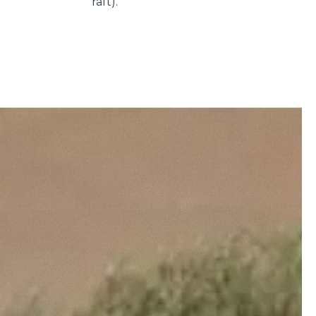
raft).