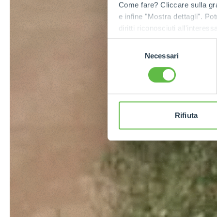
Come fare? Cliccare sulla gra
e infine "Mostra dettagli". Pot
diritti riconosciuti all'inte
apposita procedura.
Selezione
Necessari
del
consenso
Rifiuta