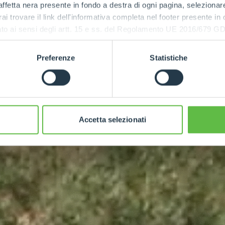
ffetta nera presente in fondo a destra di ogni pagina, selezionar
rai trovare il link dell'informativa completa nel footer presente in
ressato ai sensi degli artt. 15 e ss. del Regolamento UE 2016/67
Preferenze
Statistiche
Accetta selezionati