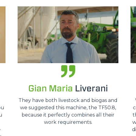
HOOKS
PLATFORMS
SPECIAL
Gian Maria
Liverani
o
They have both livestock and biogas and
ou
we suggested this machine, the TF50.8,
c
u
because it perfectly combines all their
t
work requirements.
w
e
d