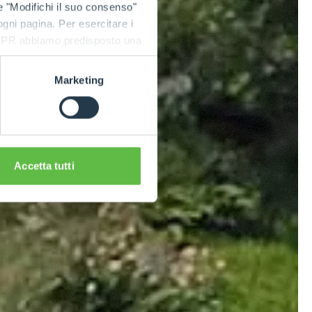
e "Modifichi il suo consenso"
 ogni pagina. Per esercitare i
9 GDPR abbiamo predisposto una
Marketing
Accetta tutti