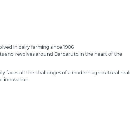
DUMPER
lved in dairy farming since 1906.
ATTACHMENTS
SHOW ALL
oots and revolves around Barbaruto in the heart of the
ly faces all the challenges of a modern agricultural reali
FORKS
d innovation.
BUCKETS
FORKS AND CLAMPS