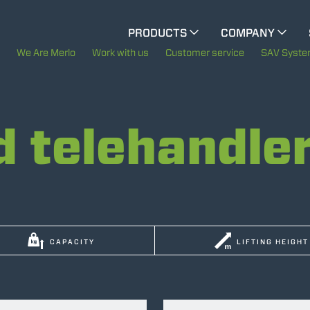
CINGO MULTIFUNCTION
PRODUCTS
COMPANY
The History of Merlo
We Are Merlo
Work with us
Customer service
SAV Syst
ELECTRIC CINGO
Merlo worldwide
d telehandle
Sustainability
SPECIAL MACHINES
SHOW ALL
Technology
CONCRETE MIXER
CAPACITY
LIFTING HEIGHT
TOOL HANDLER TRACTOR