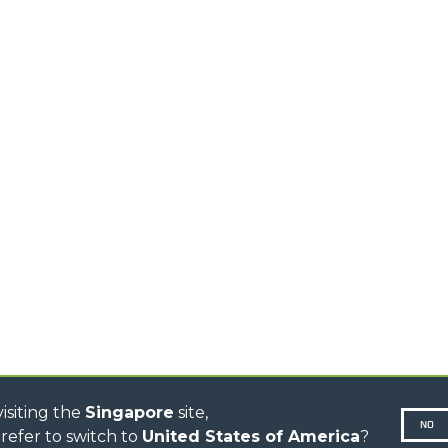
ELECTRIC TELEHANDLER
FORKS
PRODUCTS
EQUIPMENTS
ERLO
COMPACT TELEHANDLERS
BUCKETS
MEDIUM CAPACITY
FORKS AND 
TELEHANDLERS
HOOKS
HIGH CAPACITY
TELEHANDLERS
AL
PLATFORMS
TIONS
STABILIZED
SPECIAL
TELEHANDLERS
R
ROTATING TELEHANDLERS
VE
TELESCOPIC TRACTORS
CINGO TRANSPORTER
CINGO MULTIFUNCTION
ELECTRIC CINGO
CONCRETE MIXER
TOOL HANDLER TRACTOR
isiting the
Singapore
site,
NO
refer to switch to
United States of America
?