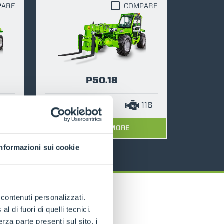
PARE
COMPARE
P50.18
116
5000
18
116
DISCOVER MORE
Informazioni sui cookie
e contenuti personalizzati.
 di fuori di quelli tecnici.
a parte presenti sul sito, i