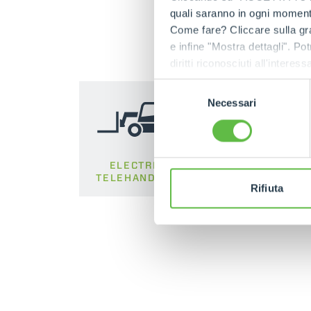
quali saranno in ogni momento
Come fare? Cliccare sulla gra
e infine "Mostra dettagli". Pot
diritti riconosciuti all'inte
apposita procedura.
Selezione
Necessari
del
consenso
ELECTRIC
COMPACT
TELEHANDLER
TELEHANDLER
Rifiuta