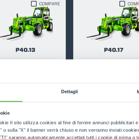
COMPARE
COM
ATTACHMENTS
SHOW ALL
FORKS
P40.13
P40.17
BUCKETS
4000
13
116
4000
17
FORKS AND CLAMPS
DISCOVER MORE
DISCOVER MORE
Dettagli
HOOKS
ookie
kie Il sito utilizza cookies al fine di fornire annunci pubblicitari 
PLATFORMS
o sulla "X" il banner verrà chiuso e non verranno inviati cookies al
saranno automaticamente accettati tutti i cookie di prima o terz