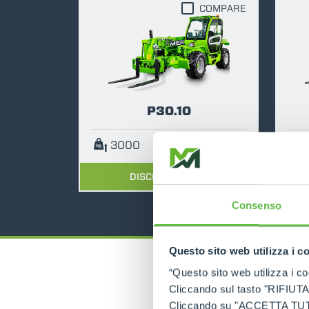
COMPARE
P30.10
3000
10
75
DISCOVER MORE
Consenso
Questo sito web utilizza i c
“Questo sito web utilizza i coo
Cliccando sul tasto "RIFIUTA" 
Cliccando su "ACCETTA TUTTI" 