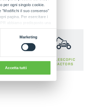
to per ogni singolo cookie.
e "Modifichi il suo consenso"
 ogni pagina. Per esercitare i
9 GDPR abbiamo predisposto una
Marketing
ROTATING
TELESCOPIC
TELEHANDLERS
TRACTORS
Accetta tutti