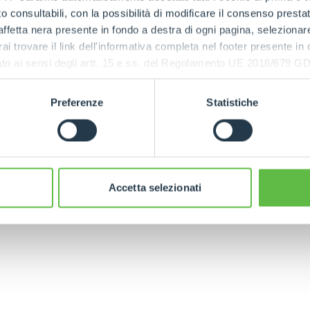
RELATED PRODUCTS
 consultabili, con la possibilità di modificare il consenso presta
Telehandlers
SPECIAL
ffetta nera presente in fondo a destra di ogni pagina, selezionar
rai trovare il link dell'informativa completa nel footer presente in
ressato ai sensi degli artt. 15 e ss. del Regolamento UE 2016/67
Preferenze
Statistiche
MEDIUM
HIGH CAPACITY
CAPACITY
S
TELEHANDLERS
TELEHANDLERS
Accetta selezionati