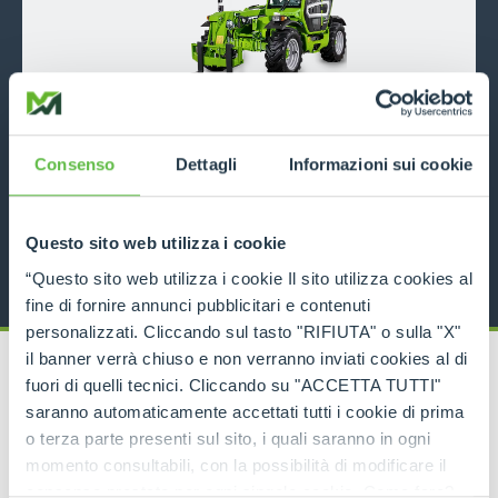
TF42.7
Consenso
Dettagli
Informazioni sui cookie
4200
7
116
DISCOVER MORE
Questo sito web utilizza i cookie
“Questo sito web utilizza i cookie Il sito utilizza cookies al
fine di fornire annunci pubblicitari e contenuti
personalizzati. Cliccando sul tasto "RIFIUTA" o sulla "X"
il banner verrà chiuso e non verranno inviati cookies al di
fuori di quelli tecnici. Cliccando su "ACCETTA TUTTI"
saranno automaticamente accettati tutti i cookie di prima
o terza parte presenti sul sito, i quali saranno in ogni
RELATED PRODUCTS
momento consultabili, con la possibilità di modificare il
Telehandlers
consenso prestato per ogni singolo cookie. Come fare?