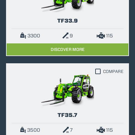
TF33.9
3300
9
115
DISCOVER MORE
COMPARE
TF35.7
3500
7
115