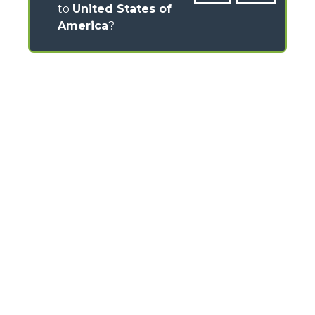
to
United States of
America
?
CONTACTS
Via Nazionale, 9 - 12010
S. Defendente di Cervasca (CN) - Italy
TEL
+39 0171614111
info@merlo.com
MERLO GROUP