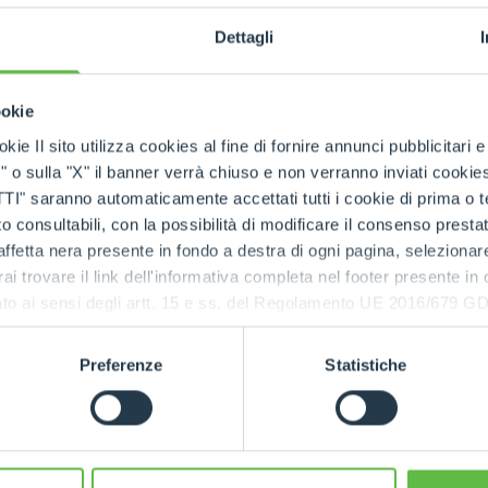
HOOKS
Dettagli
PLATFORMS
ookie
kie Il sito utilizza cookies al fine di fornire annunci pubblicitari 
o sulla "X" il banner verrà chiuso e non verranno inviati cookies al
SPECIAL
saranno automaticamente accettati tutti i cookie di prima o terz
 consultabili, con la possibilità di modificare il consenso presta
ffetta nera presente in fondo a destra di ogni pagina, selezionar
rai trovare il link dell'informativa completa nel footer presente in
ressato ai sensi degli artt. 15 e ss. del Regolamento UE 2016/67
RELATED PRODUCTS
Preferenze
Statistiche
Telehandlers