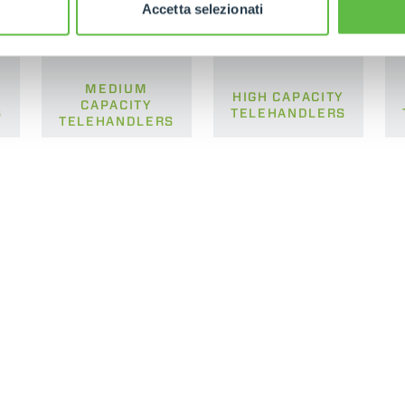
Accetta selezionati
MEDIUM
HIGH CAPACITY
CAPACITY
S
TELEHANDLERS
TELEHANDLERS
ELECTRIC TELEHANDLER
FORKS
PRODUCTS
EQUIPMENTS
ERLO
COMPACT TELEHANDLERS
BUCKETS
MEDIUM CAPACITY
FORKS AND 
TELEHANDLERS
HOOKS
HIGH CAPACITY
TELEHANDLERS
AL
PLATFORMS