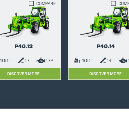
COMPARE
COM
DUMPER
P40.13
P40.14
ATTACHMENTS
SHOW ALL
4000
13
136
4000
14
FORKS
DISCOVER MORE
DISCOVER MORE
BUCKETS
FORKS AND CLAMPS