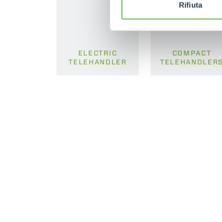
Rifiuta
ELECTRIC
COMPACT
TELEHANDLER
TELEHANDLER
MERLO WORLDWIDE
CONTACTS
Via Nazionale, 9 - 12010
MERLO GROUP
S. Defendente di Cervasca
THE HISTORY OF M
(CN) - Italy
TECHNOLOGY
TEL
+39 0171614111
DEVELOPER
info@merlo.com
EXTRACT OF GENER