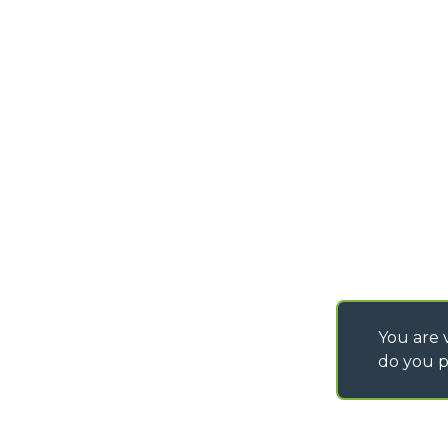
PURCHASING CONDI
SAV - TEAM VIEWE
SHIPMENT OPERATI
INSTRUCTIONS
IT - TEAM VIEWER
You are v
do you p
©
2026
MERLO S.p.A. Industria Metalmeccanica
P. IVA/Codice Fiscale 03078670043 - Iscrizione CCIAA di Cuneo n. REA C
Capitale Sociale 15.000.005,00 € int. vers