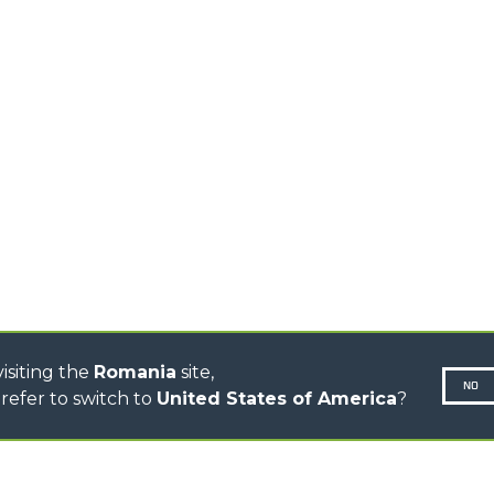
TIONS
STABILIZED
SPECIAL
TELEHANDLERS
R
ROTATING TELEHANDLERS
VE
TELESCOPIC TRACTORS
CINGO TRANSPORTER
CINGO TOOL CARRIER
CINGO MULTIFUNCTION
ELECTRIC CINGO
CONCRETE MIXER
TOOL HANDLER TRACTOR
DUMPER
isiting the
Romania
site,
NO
refer to switch to
United States of America
?
N-260677,