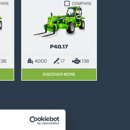
PARE
COMPARE
P40.17
136
4000
17
136
DISCOVER MORE