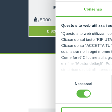
P50.18
Consenso
5000
18
136
Questo sito web utilizza i c
DISCOVER MORE
“Questo sito web utilizza i coo
Cliccando sul tasto "RIFIUTA" 
Cliccando su "ACCETTA TUTTI" 
quali saranno in ogni momento
Come fare? Cliccare sulla gra
e infine "Mostra dettagli". Pot
diritti riconosciuti all'inte
apposita procedura.
Selezione
Necessari
del
consenso