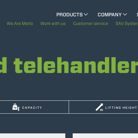
CINGO MULTIFUNCTION
PRODUCTS
COMPANY
The History of Merlo
We Are Merlo
Work with us
Customer service
SAV Syste
CINGO TOOL CARRIER
Merlo worldwide
d telehandle
Sustainability
ELECTRIC CINGO
Technology
SPECIAL MACHINES
SHOW ALL
CAPACITY
LIFTING HEIGHT
CONCRETE MIXER
TOOL HANDLER TRACTOR