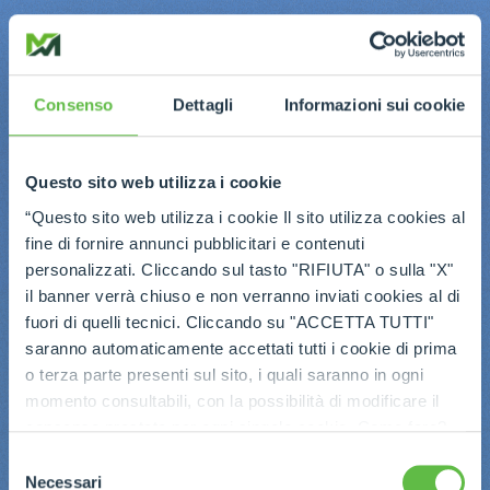
Consenso
Dettagli
Informazioni sui cookie
Questo sito web utilizza i cookie
“Questo sito web utilizza i cookie Il sito utilizza cookies al
fine di fornire annunci pubblicitari e contenuti
personalizzati. Cliccando sul tasto "RIFIUTA" o sulla "X"
il banner verrà chiuso e non verranno inviati cookies al di
fuori di quelli tecnici. Cliccando su "ACCETTA TUTTI"
saranno automaticamente accettati tutti i cookie di prima
o terza parte presenti sul sito, i quali saranno in ogni
momento consultabili, con la possibilità di modificare il
consenso prestato per ogni singolo cookie. Come fare?
Cliccare sulla graffetta nera presente in fondo a destra di
Selezione
ogni pagina, selezionare "Modifichi il suo consenso" e
Necessari
del