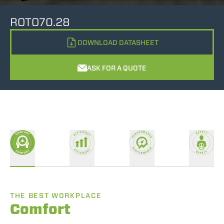
ROTO70.28
DOWNLOAD DATASHEET
ASK FOR A QUOTE
THE BEST WORKPLACE
Comfort