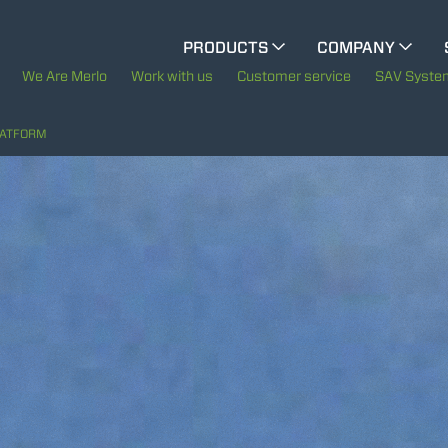
CINGO MULTIFUNCTION
PRODUCTS
COMPANY
The History of Merlo
We Are Merlo
Work with us
Customer service
SAV Syste
CINGO TOOL CARRIER
Merlo worldwide
LATFORM
Sustainability
ELECTRIC CINGO
Technology
SPECIAL MACHINES
SHOW ALL
CONCRETE MIXER
TOOL HANDLER TRACTOR