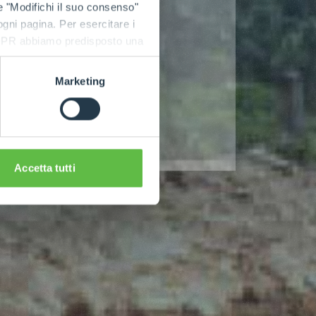
e "Modifichi il suo consenso"
 ogni pagina. Per esercitare i
9 GDPR abbiamo predisposto una
Marketing
Accetta tutti