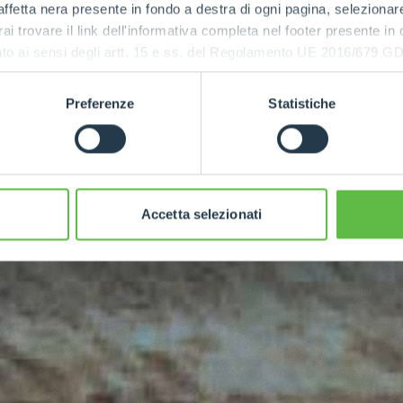
ffetta nera presente in fondo a destra di ogni pagina, selezionar
rai trovare il link dell'informativa completa nel footer presente in
ressato ai sensi degli artt. 15 e ss. del Regolamento UE 2016/67
ry
Preferenze
Statistiche
Accetta selezionati