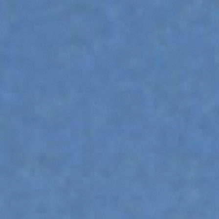
DUMPER
ATTACHMENTS
SHOW ALL
FORKS
BUCKETS
FORKS AND CLAMPS