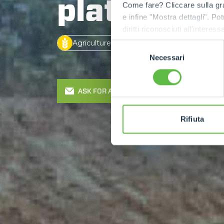
platform
Come fare? Cliccare sulla gra
e infine "Mostra dettagli". Pot
diritti riconosciuti all'inte
apposita procedura.
Agriculture
Construction
Indust
Selezione
Necessari
del
consenso
ASK FOR A QUOTE
Rifiuta