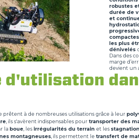
robustes et
durée de v
et continu
hydrostati
progressiv
compactes
les plus étr
dénivelés
Dans des con
marge d’err
devient un a
d'utilisation dan
e prêtent à de nombreuses utilisations grâce à leur
poly
ure
, ils s'avèrent indispensables pour
transporter des m
r la
boue
, les
irrégularités du terrain
et les
stagnatio
nes montagneuses
, ils permettent le
transfert de ma