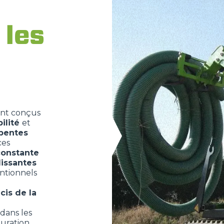
 les
FOURCHES
GODET
FOURCHES ET PINCES
nt conçus
ilité
et
pentes
CROCHETS
 ces
onstante
lissantes
PLATE-FORMES
entionnels
cis de la
SPECIAL
dans les
guration