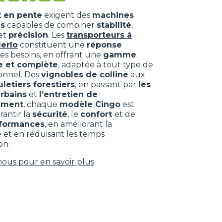
x en pente
exigent des
machines
es
capables de combiner
stabilité
,
et
précision
. Les
transporteurs à
Merlo
constituent une
réponse
es besoins, en offrant une
gamme
e et complète
, adaptée à tout type de
ionnel. Des
vignobles de colline
aux
letiers forestiers
, en passant par
les
urbains
et
l’entretien de
ement
, chaque
modèle Cingo
est
rantir la
sécurité
, le
confort
et de
rformances
, en améliorant la
é et en réduisant les temps
on.
ous pour en savoir plus