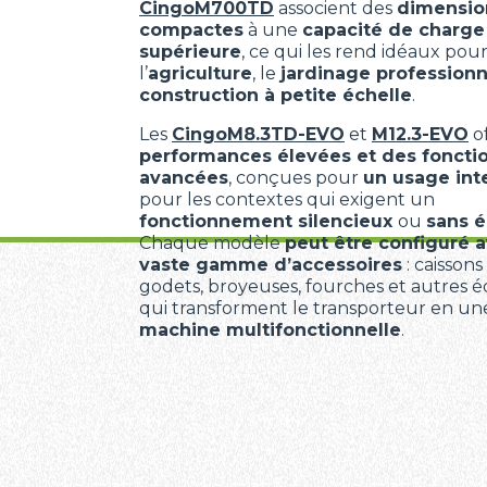
CingoM700TD
associent des
dimensio
compactes
à une
capacité de charge
supérieure
, ce qui les rend idéaux pou
l’
agriculture
, le
jardinage professionn
construction à petite échelle
.
Les
CingoM8.3TD-EVO
et
M12.3-EVO
o
performances élevées et des fonctio
avancées
, conçues pour
un usage int
pour les contextes qui exigent un
fonctionnement silencieux
ou
sans 
Chaque modèle
peut être configuré 
vaste gamme d’accessoires
: caissons
godets, broyeuses, fourches et autres
qui transforment le transporteur en une
machine multifonctionnelle
.