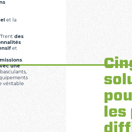
ns
r
el
et la
ffrent
des
nnalités
ensif
et
Cin
émissions
.
avec une
 basculants,
sol
 équipements
 véritable
pou
les
diff