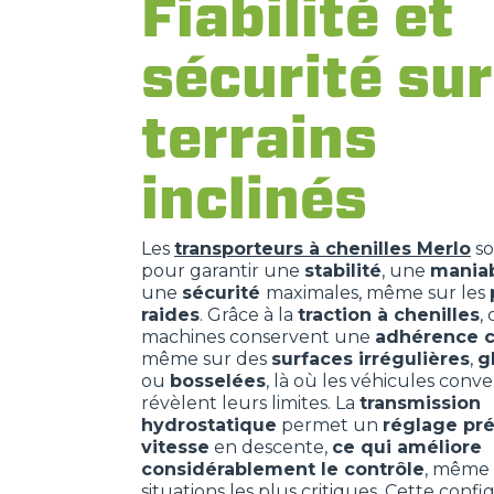
Fiabilité et
sécurité sur
terrains
inclinés
Les
transporteurs à chenilles Merlo
so
pour garantir une
stabilité
, une
maniab
une
sécurité
maximales, même sur les
raides
. Grâce à la
traction à chenilles
,
machines conservent une
adhérence c
même sur des
surfaces irrégulières
,
g
ou
bosselées
, là où les véhicules conv
révèlent leurs limites. La
transmission
hydrostatique
permet un
réglage pré
vitesse
en descente,
ce qui améliore
considérablement le contrôle
, même 
situations les plus critiques. Cette confi