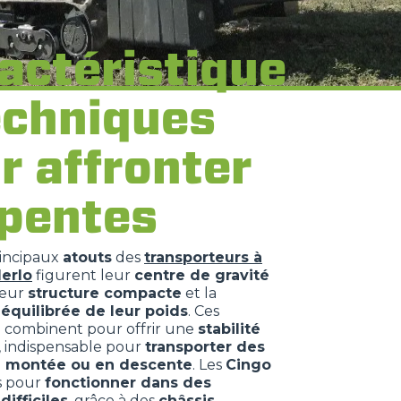
actéristique
echniques
r affronter
 pentes
rincipaux
atouts
des
transporteurs à
Merlo
figurent leur
centre de gravité
 leur
structure compacte
et la
 équilibrée de leur poids
. Ces
 combinent pour offrir une
stabilité
, indispensable pour
transporter des
n montée ou en descente
. Les
Cingo
s pour
fonctionner dans des
difficiles
, grâce à des
châssis