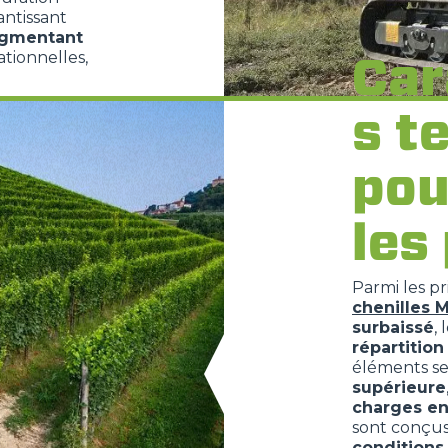
antissant
ugmentant
Car
tionnelles,
s t
pou
les
Parmi les p
chenilles 
surbaissé
,
répartition
éléments se
supérieure
charges e
sont conçu
conditions 