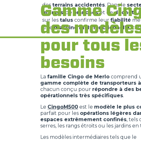
Gamme Cing
des
terrains accidentés
. Dans le
secte
grumes
, de
branches
et de
déchets
d
sur les
talus
confirme leur
fiabilité
mêm
des modèle
une
machine multifonctionnelle
, ca
pour tous le
besoins
La
famille Cingo de Merlo
comprend 
gamme complète de transporteurs à 
chacun conçu pour
répondre à des b
opérationnels très spécifiques
.
Le
CingoM500
est le
modèle le plus 
parfait pour les
opérations légères da
espaces extrêmement confinés
, tels
serres, les rangs étroits ou les jardins en 
Les modèles intermédiaires tels que le