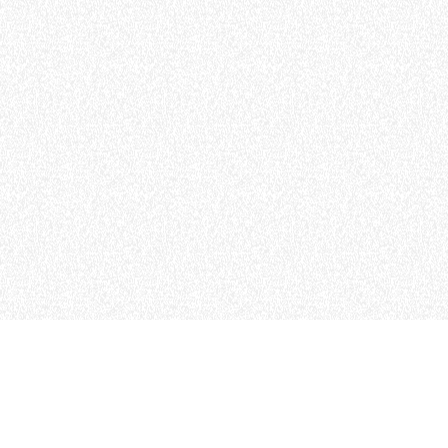
MERLO DANS LE M
CONTACTS
Via Nazionale, 9 - 12010
MERLO GROUP
S. Defendente di Cervasca
TECHNOLOGIES
(CN) - Italy