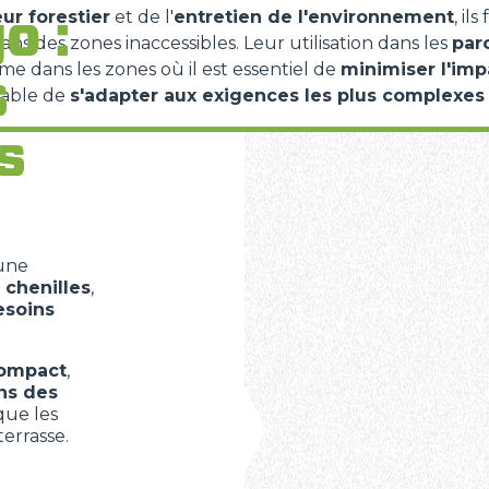
o :
ur forestier
et de l'
entretien de l'environnement
, ils
ans des zones inaccessibles. Leur utilisation dans les
par
e dans les zones où il est essentiel de
minimiser l'im
s
pable de
s'adapter aux exigences les plus complexes
s
une
chenilles
,
esoins
compact
,
ns des
 que les
terrasse.