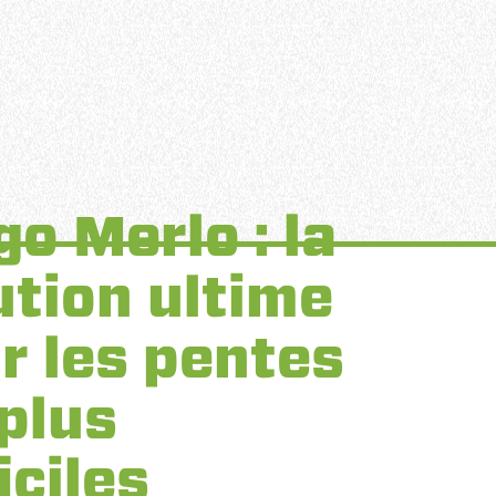
go Merlo : la
ution ultime
r les pentes
 plus
iciles