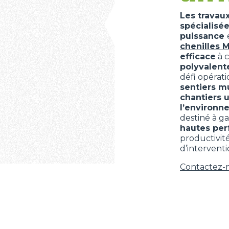
Les travau
spécialisé
puissance
chenilles 
efficace
à c
polyvalent
défi opérat
sentiers mu
chantiers 
l’environn
destiné à ga
hautes pe
productivit
d’interventi
Contactez-n
ONDE
CHARIOTS
FOURCHES
PRODUITS
ACCESSOIRES
TÉLESCOPIQUES
ÉLECTRIQUES
GODET