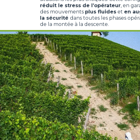
réduit le stress de l’opérateur
, en gar
des mouvements
plus fluides
et
en a
la sécurité
dans toutes les phases opéra
de la montée à la descente.