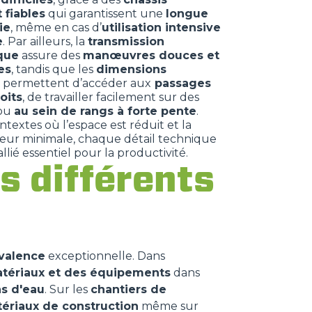
 fiables
qui garantissent une
longue
ie
, même en cas d’
utilisation intensive
e
. Par ailleurs, la
transmission
que
assure des
manœuvres douces et
es
, tandis que les
dimensions
permettent d’accéder aux
passages
oits
, de travailler facilement sur des
ou
au sein de rangs à forte pente
.
textes où l’espace est réduit et la
eur minimale, chaque détail technique
llié essentiel pour la productivité.
s différents
valence
exceptionnelle. Dans
atériaux et des équipements
dans
ns d'eau
. Sur les
chantiers de
tériaux de construction
même sur