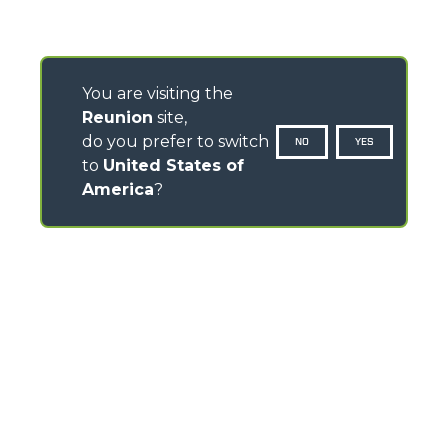
You are visiting the
Reunion
site,
do you prefer to switch
NO
YES
to
United States of
America
?
CONTACTS
Via Nazionale, 9 - 12010
S. Defendente di Cervasca (CN) - Italy
TEL
+39 0171614111