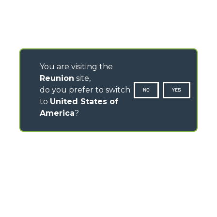
You are visiting the
Reunion
site,
do you prefer to switch
NO
YES
to
United States of
America
?
CONTACTS
Via Nazionale, 9 - 12010
S. Defendente di Cervasca (CN) - Italy