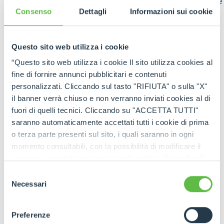
mouvement de la machine directement à l'aide de
Consenso
Dettagli
Informazioni sui cookie
la radiocommande à distance, pour plus de
précision et de sécurité lors du positionnement
des charges.
Questo sito web utilizza i cookie
HYPERCOMPACT
“Questo sito web utilizza i cookie Il sito utilizza cookies al
Parmi les nouveautés les plus attendues du salon,
fine di fornire annunci pubblicitari e contenuti
Merlo a présenté en avant-première le nouvel
personalizzati. Cliccando sul tasto "RIFIUTA" o sulla "X"
HyperCompact
, un chargeur télescopique conçu
il banner verrà chiuso e non verranno inviati cookies al di
pour travailler dans des espaces extrêmement
fuori di quelli tecnici. Cliccando su "ACCETTA TUTTI"
réduits. Destiné aux chantiers, aux entrepôts et
saranno automaticamente accettati tutti i cookie di prima
aux environnements industriels encombrés, il allie
o terza parte presenti sul sito, i quali saranno in ogni
des dimensions compactes à des performances
momento consultabili, con la possibilità di modificare il
élevées.
consenso prestato per ogni singolo cookie. Come fare?
Le modèle exposé sur le stand affiche une
Cliccare sulla graffetta nera presente in fondo a destra di
Selezione
capacité de charge de 1500 kg et une hauteur de
ogni pagina, selezionare "Modifichi il suo consenso" e
Necessari
del
levage maximale de 5 mètres. Grâce à sa
infine "Mostra dettagli". Potrai trovare il link
consenso
compacité, il garantit une maniabilité maximale
dell'informativa completa nel footer presente in ogni
même dans les zones difficiles d'accès, tandis que
Preferenze
pagina. Per esercitare i diritti riconosciuti all'interessato ai