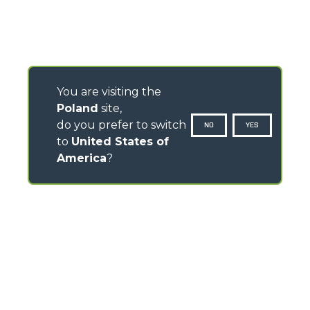
You are visiting the
Poland
site,
do you prefer to switch
NO
YES
to
United States of
America
?
KONTAKTY
Warszawska 109 - 05-092 Łomianki
TEL
+48 22 751 20 22