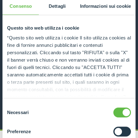
Consenso
Dettagli
Informazioni sui cookie
PORÓWNAJ
Questo sito web utilizza i cookie
“Questo sito web utilizza i cookie Il sito utilizza cookies al
fine di fornire annunci pubblicitari e contenuti
personalizzati. Cliccando sul tasto "RIFIUTA" o sulla "X"
P50.18
il banner verrà chiuso e non verranno inviati cookies al di
fuori di quelli tecnici. Cliccando su "ACCETTA TUTTI"
saranno automaticamente accettati tutti i cookie di prima
5000
18
136
o terza parte presenti sul sito, i quali saranno in ogni
ZOBACZ
momento consultabili, con la possibilità di modificare il
consenso prestato per ogni singolo cookie. Come fare?
KARTA TECHNICZNA
Cliccare sulla graffetta nera presente in fondo a destra di
Selezione
ogni pagina, selezionare "Modifichi il suo consenso" e
Necessari
del
infine "Mostra dettagli". Potrai trovare il link
consenso
dell'informativa completa nel footer presente in ogni
Preferenze
pagina. Per esercitare i diritti riconosciuti all'interessato ai