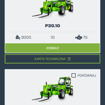
P30.10
3000
10
75
ZOBACZ
KARTA TECHNICZNA
PORÓWNAJ