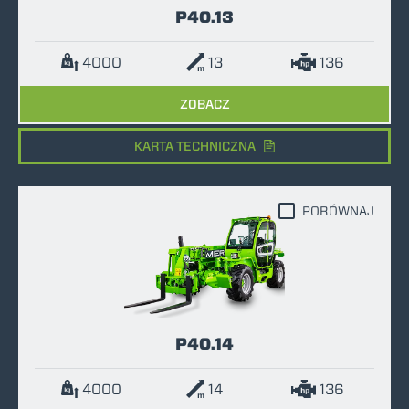
P40.13
4000
13
136
ZOBACZ
KARTA TECHNICZNA
PORÓWNAJ
P40.14
4000
14
136