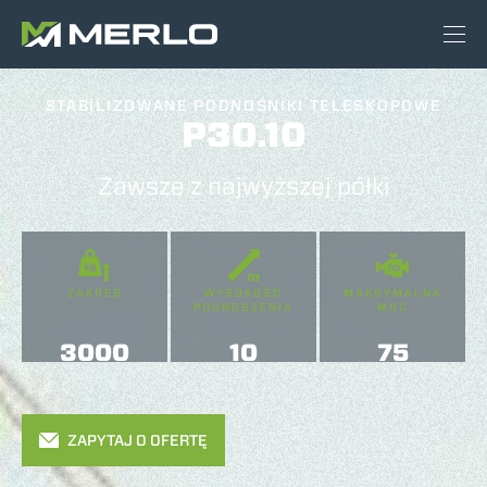
STABILIZOWANE PODNOŚNIKI TELESKOPOWE
P30.10
Zawsze z najwyższej półki
ZAKRES
WYSOKOŚĆ
MAKSYMALNA
PODNOSZENIA
MOC
3000
10
75
ZAPYTAJ O OFERTĘ