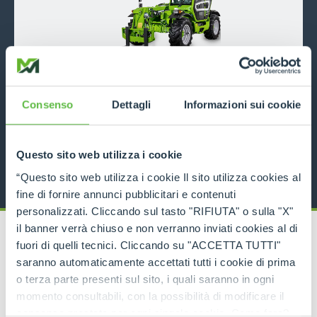
TF42.7
Consenso
Dettagli
Informazioni sui cookie
4200
7
116
DISCOVER MORE
Questo sito web utilizza i cookie
“Questo sito web utilizza i cookie Il sito utilizza cookies al
fine di fornire annunci pubblicitari e contenuti
personalizzati. Cliccando sul tasto "RIFIUTA" o sulla "X"
il banner verrà chiuso e non verranno inviati cookies al di
fuori di quelli tecnici. Cliccando su "ACCETTA TUTTI"
saranno automaticamente accettati tutti i cookie di prima
o terza parte presenti sul sito, i quali saranno in ogni
RELATED PRODUCTS
momento consultabili, con la possibilità di modificare il
Telehandlers
consenso prestato per ogni singolo cookie. Come fare?