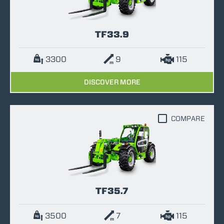
TF33.9
3300
9
115
DISCOVER MORE
COMPARE
TF35.7
3500
7
115