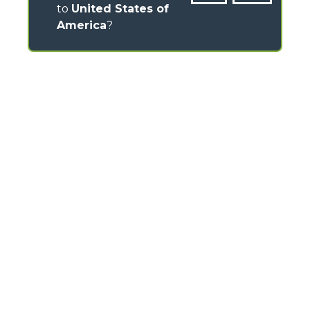
to
United States of
America
?
CONTACTS
Via Nazionale, 9 - 12010
S. Defendente di Cervasca (CN) - Italy
TEL
+39 0171614111
info@merlo.com
MERLO GROUP