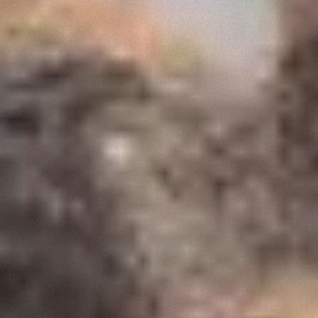
Consenso
Dettagli
Informazioni sui cookie
Questo sito web utilizza i cookie
“Questo sito web utilizza i cookie Il sito utilizza cookies al
fine di fornire annunci pubblicitari e contenuti
personalizzati. Cliccando sul tasto "RIFIUTA" o sulla "X"
il banner verrà chiuso e non verranno inviati cookies al di
fuori di quelli tecnici. Cliccando su "ACCETTA TUTTI"
saranno automaticamente accettati tutti i cookie di prima
o terza parte presenti sul sito, i quali saranno in ogni
momento consultabili, con la possibilità di modificare il