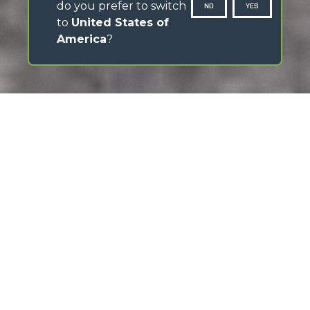
do you prefer to switch
NO
YES
to
United States of
America
?