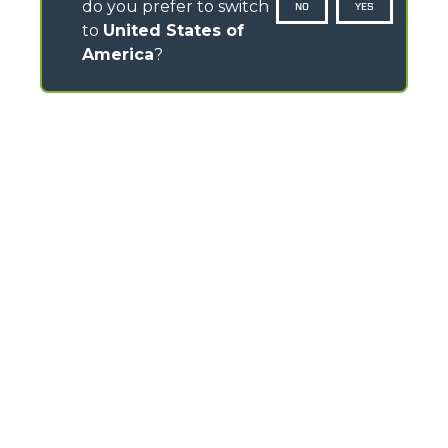
do you prefer to switch
NO
YES
to
United States of
America
?
CONTACTS
Via Nazionale, 9 - 12010
S. Defendente di Cervasca (CN) - Italy
TEL
+39 0171614111
info@merlo.com