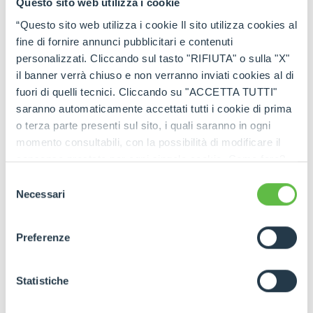
Questo sito web utilizza i cookie
“Questo sito web utilizza i cookie Il sito utilizza cookies al
fine di fornire annunci pubblicitari e contenuti
personalizzati. Cliccando sul tasto "RIFIUTA" o sulla "X"
il banner verrà chiuso e non verranno inviati cookies al di
fuori di quelli tecnici. Cliccando su "ACCETTA TUTTI"
saranno automaticamente accettati tutti i cookie di prima
o terza parte presenti sul sito, i quali saranno in ogni
momento consultabili, con la possibilità di modificare il
consenso prestato per ogni singolo cookie. Come fare?
Cliccare sulla graffetta nera presente in fondo a destra di
Selezione
ogni pagina, selezionare "Modifichi il suo consenso" e
Necessari
del
infine "Mostra dettagli". Potrai trovare il link
consenso
dell'informativa completa nel footer presente in ogni
Preferenze
pagina. Per esercitare i diritti riconosciuti all'interessato ai
sensi degli artt. 15 e ss. del Regolamento UE 2016/679
GDPR abbiamo predisposto una
apposita procedura.
Statistiche