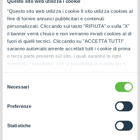
Questo sito web utilizza i cookie
“Questo sito web utilizza i cookie Il sito utilizza cookies al
fine di fornire annunci pubblicitari e contenuti
personalizzati. Cliccando sul tasto "RIFIUTA" o sulla "X"
il banner verrà chiuso e non verranno inviati cookies al di
fuori di quelli tecnici. Cliccando su "ACCETTA TUTTI"
saranno automaticamente accettati tutti i cookie di prima
o terza parte presenti sul sito, i quali saranno in ogni
momento consultabili, con la possibilità di modificare il
consenso prestato per ogni singolo cookie. Come fare?
Cliccare sulla graffetta nera presente in fondo a destra di
Selezione
ogni pagina, selezionare "Modifichi il suo consenso" e
Necessari
del
infine "Mostra dettagli". Potrai trovare il link
consenso
dell'informativa completa nel footer presente in ogni
Preferenze
pagina. Per esercitare i diritti riconosciuti all'interessato ai
sensi degli artt. 15 e ss. del Regolamento UE 2016/679
GDPR abbiamo predisposto una
apposita procedura.
Statistiche