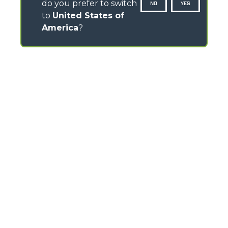
do you prefer to switch
NO
YES
to
United States of
America
?
CONTACTS
Via Nazionale, 9 - 12010
S. Defendente di Cervasca (CN) - Italy
TEL
+39 0171614111
info@merlo.com