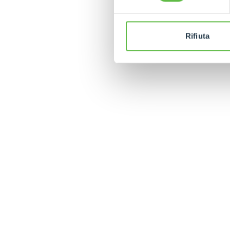
Rifiuta
MERLO DANS LE M
CONTACTS
Via Nazionale, 9 - 12010
MERLO GROUP
S. Defendente di Cervasca
TECHNOLOGIES
(CN) - Italy