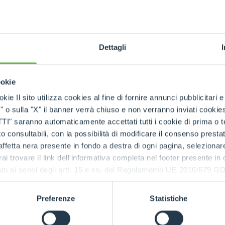
SPECIAL
Dettagli
ookie
kie Il sito utilizza cookies al fine di fornire annunci pubblicitari 
o sulla "X" il banner verrà chiuso e non verranno inviati cookies al
saranno automaticamente accettati tutti i cookie di prima o terz
 consultabili, con la possibilità di modificare il consenso presta
ffetta nera presente in fondo a destra di ogni pagina, selezionar
rai trovare il link dell'informativa completa nel footer presente in
ressato ai sensi degli artt. 15 e ss. del Regolamento UE 2016/67
Preferenze
Statistiche