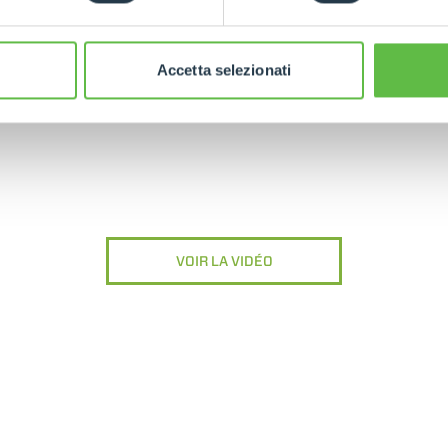
Accetta selezionati
LIRE L'INTERVIEW
VOIR LA VIDÉO
ONDE
CHARIOTS
FOURCHES
PRODUITS
ACCESSOIRES
TÉLESCOPIQUES
ÉLECTRIQUES
GODET