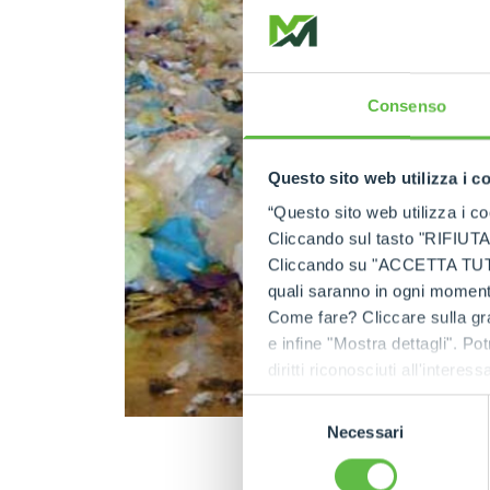
Consenso
Questo sito web utilizza i c
“Questo sito web utilizza i coo
Cliccando sul tasto "RIFIUTA" 
Cliccando su "ACCETTA TUTTI" 
quali saranno in ogni momento
Come fare? Cliccare sulla gra
e infine "Mostra dettagli". Pot
diritti riconosciuti all'inte
apposita procedura.
Selezione
Necessari
del
consenso