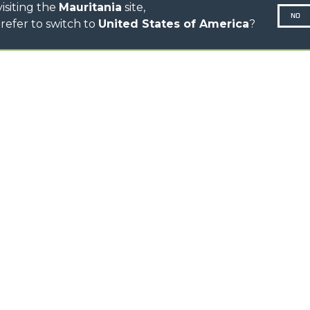
isiting the
Mauritania
site,
NO
refer to switch to
United States of America
?
Politique 
N-260677,