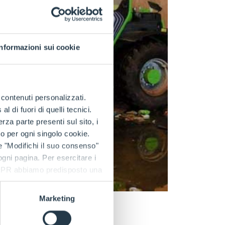
Informazioni sui cookie
e contenuti personalizzati.
 di fuori di quelli tecnici.
a parte presenti sul sito, i
to per ogni singolo cookie.
e "Modifichi il suo consenso"
 ogni pagina. Per esercitare i
9 GDPR abbiamo predisposto una
Marketing