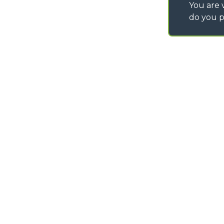
You are v
do you p
©
2026
MERLO S.p.A. Industria Metalmeccanica
P. IVA/Codice Fiscale 03078670043 - Iscrizione CCIAA di Cuneo n. REA C
Capitale Sociale 15.000.005,00 € int. vers