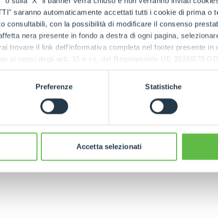
o sulla "X" il banner verrà chiuso e non verranno inviati cookies al
saranno automaticamente accettati tutti i cookie di prima o terz
SPECIAL
 consultabili, con la possibilità di modificare il consenso presta
e du Groupe Merlo, c’est retracer l’évolution de la mécan
ffetta nera presente in fondo a destra di ogni pagina, selezionar
itions au leadership international, chacune de nos éta
rai trovare il link dell'informativa completa nel footer presente in
l’innovation et par un lien indissoluble avec le territoire
ressato ai sensi degli artt. 15 e ss. del Regolamento UE 2016/67
t forgé notre identité d’aujourd’hui et la direction ver
orientons l’avenir.
Preferenze
Statistiche
LISEZ L'HISTOIRE COMPLÈTE
Accetta selezionati
ONDE
CHARIOTS
FOURCHES
PRODUITS
TÉLESCOPIQUES
ÉLECTRIQUES
GODET