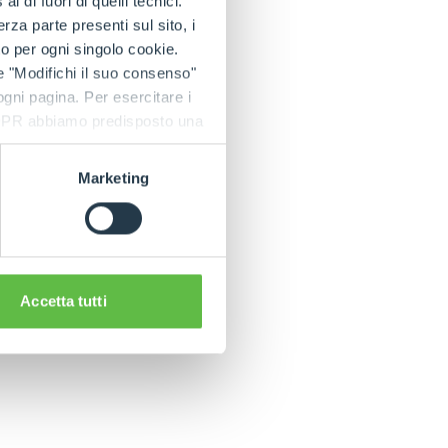
 di fuori di quelli tecnici.
a parte presenti sul sito, i
to per ogni singolo cookie.
ique d’avant-garde.
e "Modifichi il suo consenso"
pes est marquée par
 ogni pagina. Per esercitare i
. Découvrez les
9 GDPR abbiamo predisposto una
s laquelle nous
Marketing
Accetta tutti