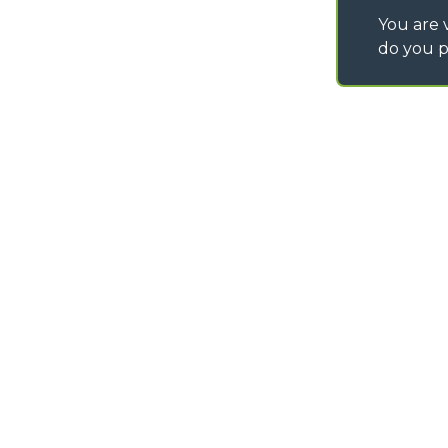
You are v
do you p
©
2026
MERLO S.p.A. Industria Metalmeccanica
P. IVA/Codice Fiscale 03078670043 - Iscrizione CCIAA di Cuneo n. REA C
Capitale Sociale 15.000.005,00 € int. vers