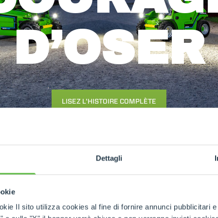
ÉQUIPEMENTS
TOUT AFFICHER
D’OSER
FOURCHES
GODET
LISEZ L'HISTOIRE COMPLÈTE
FOURCHES ET PINCES
Dettagli
CROCHETS
ookie
PLATE-FORMES
L'HISTOIRE DE MERLO
ouvrez notre hist
kie Il sito utilizza cookies al fine di fornire annunci pubblicitari 