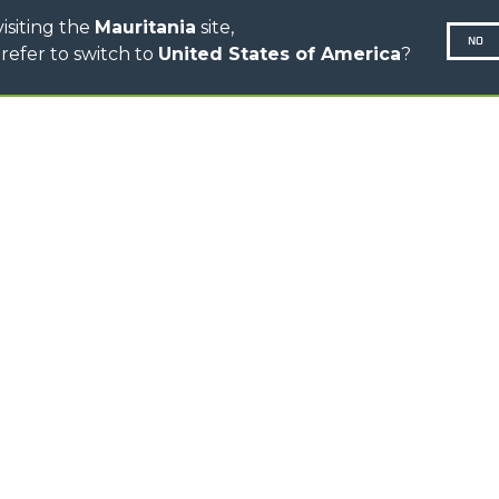
isiting the
Mauritania
site,
NO
refer to switch to
United States of America
?
Politique 
N-260677,