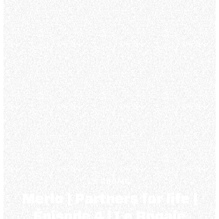
LE ROGAIE
Merlo | Partners for life |
Épisode 4 | Le Rogaie