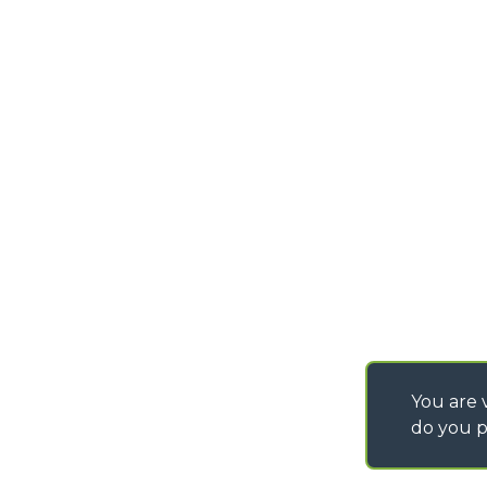
DEVELOPER
info@merlo.com
EXTRACT OF GENER
PURCHASING CONDI
SAV - TEAM VIEWE
SHIPMENT OPERATI
INSTRUCTIONS
IT - TEAM VIEWER
You are v
do you p
©
2026
MERLO S.p.A. Industria Metalmeccanica
P. IVA/Codice Fiscale 03078670043 - Iscrizione CCIAA di Cuneo n. REA C
Capitale Sociale 15.000.005,00 € int. vers