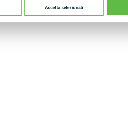
Accetta selezionati
ELECTRIC TELEHANDLER
FORKS
PRODUCTS
EQUIPMENTS
ERLO
COMPACT TELEHANDLERS
BUCKETS
MEDIUM CAPACITY
FORKS AND 
TELEHANDLERS