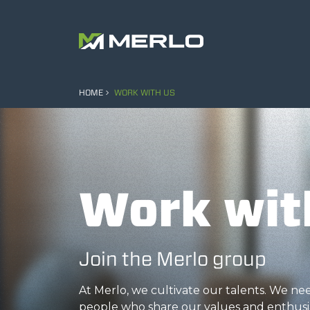
HOME
WORK WITH US
Work wit
Join the Merlo group
At Merlo, we cultivate our talents. We n
people who share our values and enthusi