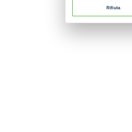
Rifiuta
MERLO WORLDWIDE
CONTACTS
Via Nazionale, 9 - 12010
MERLO GROUP
S. Defendente di Cervasca
THE HISTORY OF M
(CN) - Italy
TECHNOLOGY
TEL
+39 0171614111