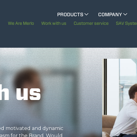
CINGO MULTIFUNCTION
PRODUCTS
COMPANY
The History of Merlo
We Are Merlo
Work with us
Customer service
SAV Syst
CINGO TOOL CARRIER
Merlo worldwide
Sustainability
ELECTRIC CINGO
Technology
h us
SPECIAL MACHINES
SHOW ALL
CONCRETE MIXER
eed motivated and dynamic
asm for the Brand. Would
TOOL HANDLER TRACTOR