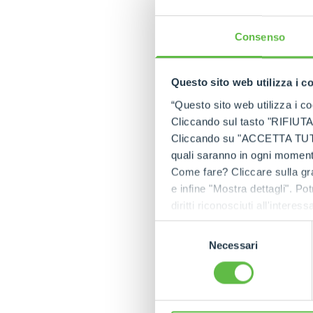
Consenso
Questo sito web utilizza i c
“Questo sito web utilizza i coo
Cliccando sul tasto "RIFIUTA" 
Cliccando su "ACCETTA TUTTI" 
quali saranno in ogni momento
Come fare? Cliccare sulla gra
e infine "Mostra dettagli". Pot
diritti riconosciuti all'inte
apposita procedura.
Selezione
Necessari
del
consenso