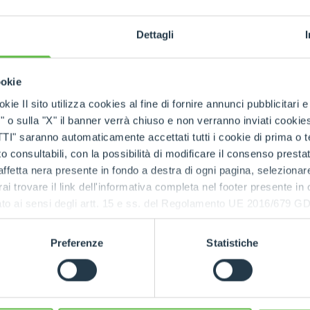
HOOKS
Dettagli
PLATFORMS
ookie
kie Il sito utilizza cookies al fine di fornire annunci pubblicitari 
o sulla "X" il banner verrà chiuso e non verranno inviati cookies al
SPECIAL
saranno automaticamente accettati tutti i cookie di prima o terz
 consultabili, con la possibilità di modificare il consenso presta
ffetta nera presente in fondo a destra di ogni pagina, selezionar
rai trovare il link dell'informativa completa nel footer presente in
ressato ai sensi degli artt. 15 e ss. del Regolamento UE 2016/67
Preferenze
Statistiche