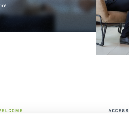
on!
DUMPER
ATTACHMENTS
SHOW ALL
FORKS
BUCKETS
FORKS AND CLAMPS