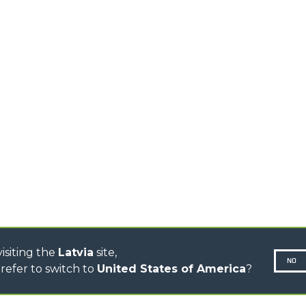
HOOKS
HIGH CAPACITY
TELEHANDLERS
AL
PLATFORMS
TIONS
STABILIZED
SPECIAL
TELEHANDLERS
R
ROTATING TELEHANDLERS
VE
TELESCOPIC TRACTORS
CINGO TRANSPORTER
CINGO TOOL CARRIER
CINGO MULTIFUNCTION
ELECTRIC CINGO
CONCRETE MIXER
TOOL HANDLER TRACTOR
DUMPER
isiting the
Latvia
site,
NO
refer to switch to
United States of America
?
N-260677,