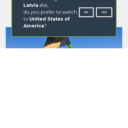
Latvia
site,
GALLERY
do you prefer to switch
NO
YES
to
United States of
America
?
NAME
SURNAME
COUNTRY
PROVINCIA