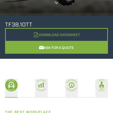
TF38.10TT
DOWNLOAD DATASHEET
ASK FOR A QUOTE
THE BEST WORKPLACE